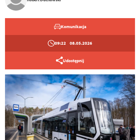
Tryb wysokiego kontrastu
Komunikacja
14
16
18
09:22
08.05.2026
Zamknij
Udostępnij