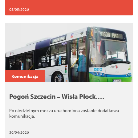
08/05/2026
Komunikacja
Pogoń Szczecin – Wisła Płock.
Dodatkowe autobusy i tramwaj dla
Po niedzielnym meczu uruchomiona zostanie dodatkowa
kibiców
komunikacja.
30/04/2026