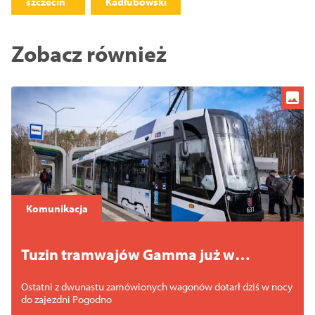
szczecin
Kadłubowski
Zobacz również
Komunikacja
Tuzin tramwajów Gamma już w
Szczecinie
Ostatni z dwunastu zamówionych wagonów dotarł dziś w nocy
do zajezdni Pogodno