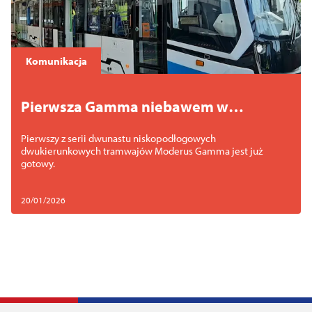
Komunikacja
Pierwsza Gamma niebawem w
Szczecinie
Pierwszy z serii dwunastu niskopodłogowych
dwukierunkowych tramwajów Moderus Gamma jest już
gotowy.
20/01/2026