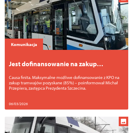
Komunikacja
Jest dofinansowanie na zakup
tramwajów Moderus Gamma
Causa finita. Maksymalne możliwe dofinansowanie z KPO na
zakup tramwajów pozyskane (85%) – poinformował Michał
Przepiera, zastępca Prezydenta Szczecina.
06/03/2026