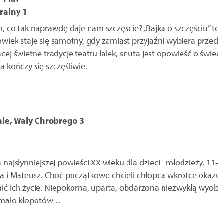
tralny 1
m, co tak naprawdę daje nam szczęście? „Bajka o szczęściu” t
owiek staje się samotny, gdy zamiast przyjaźni wybiera prze
ej świetne tradycje teatru lalek, snuta jest opowieść o świe
ta kończy się szczęśliwie.
nie, Wały Chrobrego 3
ajsłynniejszej powieści XX wieku dla dzieci i młodzieży. 11-
 i Mateusz. Choć początkowo chcieli chłopca wkrótce okazuj
nić ich życie. Niepokorna, uparta, obdarzona niezwykłą wyo
iemało kłopotów…