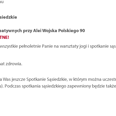
au
ąsiedzkie
atywnych przy Alei Wojska Polskiego 90
ATNE!
zystkie pełnoletnie Panie na warsztaty jogi i spotkanie sąs
mat zdrowia.
a Was jeszcze Spotkanie Sąsiedzkie, w którym można uczest
ku). Podczas spotkania sąsiedzkiego zapewniony będzie takż