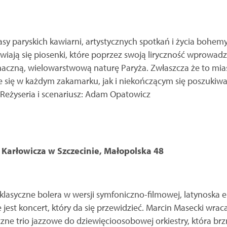
y paryskich kawiarni, artystycznych spotkań i życia bohemy 
awiają się piosenki, które poprzez swoją liryczność wprowadz
aczną, wielowarstwową naturę Paryża. Zwłaszcza że to miast
je się w każdym zakamarku, jak i niekończącym się poszukiw
 Reżyseria i scenariusz: Adam Opatowicz
 Karłowicza w Szczecinie, Małopolska 48
klasyczne bolera w wersji symfoniczno-filmowej, latynoska e
e jest koncert, który da się przewidzieć. Marcin Masecki wr
zne trio jazzowe do dziewięcioosobowej orkiestry, która brz