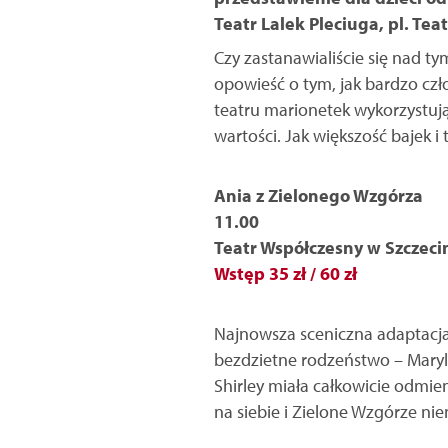
Teatr Lalek Pleciuga, pl. Tea
Czy zastanawialiście się nad ty
opowieść o tym, jak bardzo czł
teatru marionetek wykorzystując
wartości. Jak większość bajek i 
Ania z Zielonego Wzgórza
11.00
Teatr Współczesny w Szczeci
Wstęp 35 zł / 60 zł
Najnowsza sceniczna adaptacja n
bezdzietne rodzeństwo – Maryla
Shirley miała całkowicie odmie
na siebie i Zielone Wzgórze n