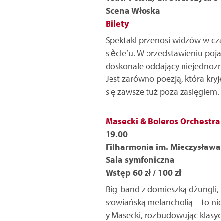
Scena Włoska
Bilety
Spektakl przenosi widzów w czas
siècle’u. W przedstawieniu poj
doskonale oddający niejednozn
Jest zarówno poezją, która kry
się zawsze tuż poza zasięgiem.
Masecki & Boleros Orchestra
19.00
Filharmonia im. Mieczysława
Sala symfoniczna
Wstęp 60 zł / 100 zł
Big-band z domieszką dżungli, 
słowiańską melancholią – to ni
y Masecki, rozbudowując klasyc