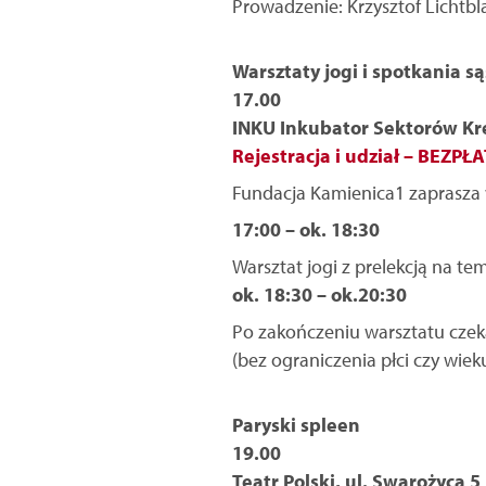
Prowadzenie: Krzysztof Lichtbl
Warsztaty jogi i spotkania s
17.00
INKU Inkubator Sektorów Kre
Rejestracja i udział – BEZPŁ
Fundacja Kamienica1 zaprasza ws
17:00 – ok. 18:30
Warsztat jogi z prelekcją na te
ok. 18:30 – ok.20:30
Po zakończeniu warsztatu czek
(bez ograniczenia płci czy wie
Paryski spleen
19.00
Teatr Polski, ul. Swarożyca 5