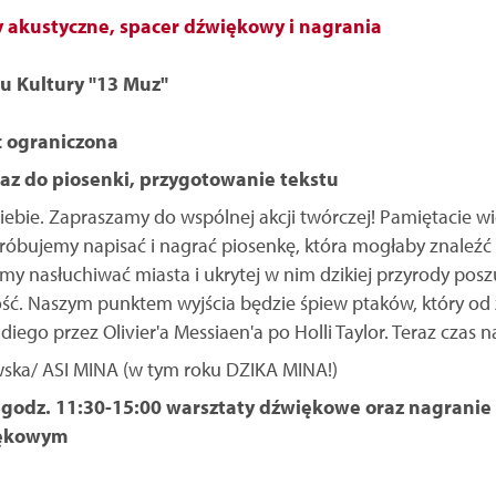
y akustyczne, spacer dźwiękowy i nagrania
u Kultury "13 Muz"
c ograniczona
raz do piosenki, przygotowanie tekstu
Ciebie. Zapraszamy do wspólnej akcji twórczej! Pamiętacie wi
óbujemy napisać i nagrać piosenkę, która mogłaby znaleźć si
emy nasłuchiwać miasta i ukrytej w nim dzikiej przyrody poszu
iwość. Naszym punktem wyjścia będzie śpiew ptaków, który od
ego przez Olivier'a Messiaen'a po Holli Taylor. Teraz czas n
ska/ ASI MINA (w tym roku DZIKA MINA!)
a) godz. 11:30-15:00 warsztaty dźwiękowe oraz nagranie
iękowym