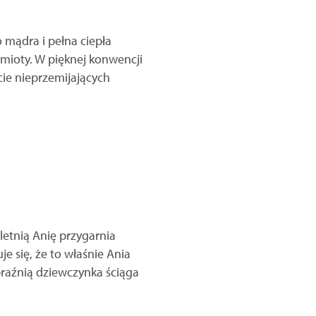
o mądra i pełna ciepła
dmioty. W pięknej konwencji
cie nieprzemijających
letnią Anię przygarnia
e się, że to właśnie Ania
braźnią dziewczynka ściąga