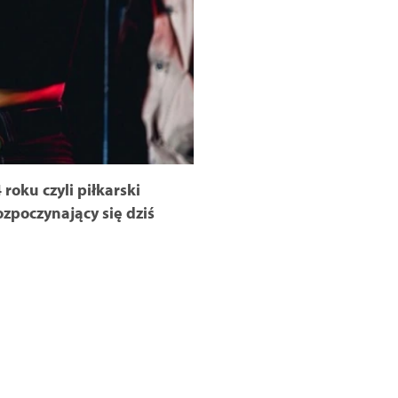
roku czyli piłkarski
zpoczynający się dziś