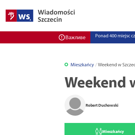
Zadbaj o bezpieczeń
Ponad 400 miejsc cz
ZPW Miedwie świętuj
Важливе
Bulwarove Szczecin
Program „Nowy Dom”
Mieszkańcy
Weekend w Szczeci
Nowa stacja BikeS j
Weekend w
Robert Duchowski
Mieszkańcy