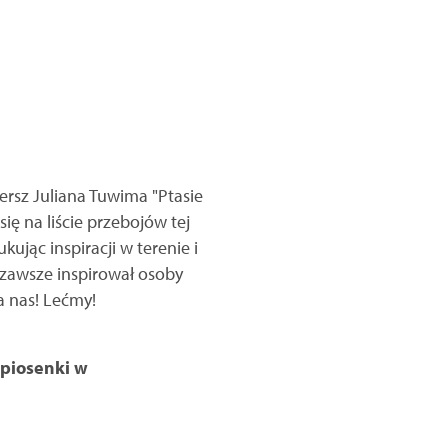
ersz Juliana Tuwima "Ptasie
ę na liście przebojów tej
kując inspiracji w terenie i
 zawsze inspirował osoby
a nas! Lećmy!
 piosenki w