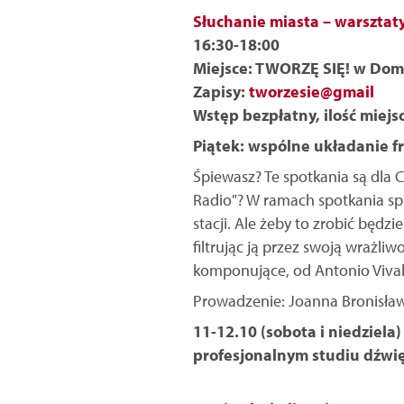
Słuchanie miasta – warsztat
16:30-18:00
Miejsce: TWORZĘ SIĘ! w Dom
Zapisy:
tworzesie@gmail
Wstęp bezpłatny, ilość miejs
Piątek: wspólne układanie f
Śpiewasz? Te spotkania są dla 
Radio"? W ramach spotkania spr
stacji. Ale żeby to zrobić będzi
filtrując ją przez swoją wrażl
komponujące, od Antonio Vivaldi
Prowadzenie: Joanna Bronisław
11-12.10 (sobota i niedziel
profesjonalnym studiu dźw