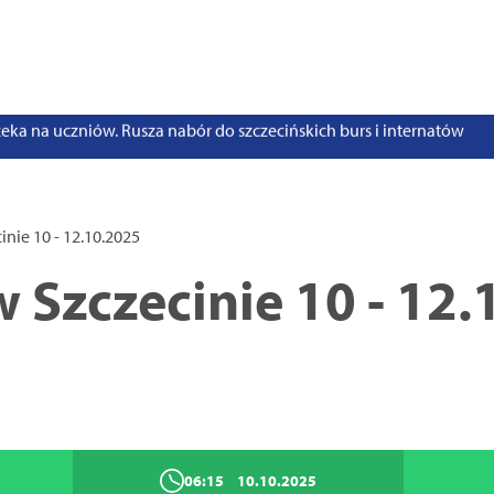
stwo swoje i bliskich! Weź udział w szkoleniach z obrony cywilnej
eka na uczniów. Rusza nabór do szczecińskich burs i internatów
e 50 lat i otwiera się dla mieszkańców
 2026. Program atrakcji na weekend 25–26 lipca
. Trwa nabór wniosków na wynajem 12 lokali w centrum miasta
nie 10 - 12.10.2025
uż działa. Rowery miejskie dostępne przy Pętli Ludowej
 Szczecinie 10 - 12.
06:15
10.10.2025