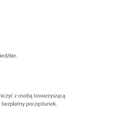
iedzkie.
niczyć z osobą towarzyszącą
e bezpłatny poczęstunek.