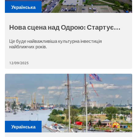
Закрити
Українська
Нова сцена над Одрою: Стартує
конкурс на проєкт Театру Сучасного
Це буде найважливіша культурна інвестиція
у Щецині
найближчих років.
12/09/2025
Українська