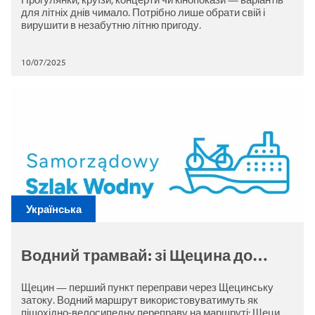
для літніх днів чимало. Потрібно лише обрати свій і
вирушити в незабутню літню пригоду.
10/07/2025
Українська
Водний трамвай: зі Щецина до
Нового Варпна та Свиноуйсьця.
Щецин — перший пункт переправи через Щецинську
Розклад і тарифи
затоку. Водний маршрут використовуватимуть як
пішохідно-велосипедну переправу на маршруті: Щецин –