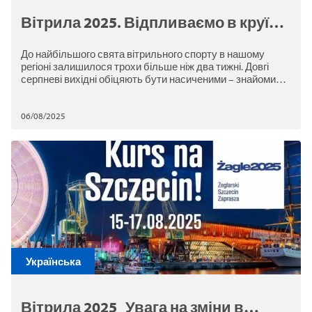
Вітрила 2025. Відпливаємо в круїз
гарного настрою!
До найбільшого свята вітрильного спорту в нашому
регіоні залишилося трохи більше ніж два тижні. Довгі
серпневі вихідні обіцяють бути насиченими – знайомимо
з програмою заходу!
06/08/2025
Українська
Вітрила 2025_Увага на зміни в