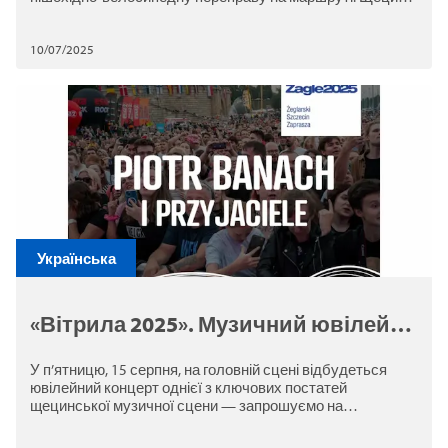
Нове Варпно – Свиноуйсьце та у зворотному напрямку.
10/07/2025
Українська
«Вітрила 2025». Музичний ювілей
Пьотра Банаха на вітрильній сцені
У п’ятницю, 15 серпня, на головній сцені відбудеться
ювілейний концерт однієї з ключових постатей
щецинської музичної сцени — запрошуємо на
виступ «Пьотр Банах і друзі».