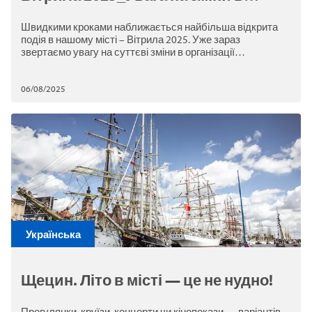
організації дорожнього руху та
Швидкими кроками наближається найбільша відкрита
міського транспорту
подія в нашому місті – Вітрила 2025. Уже зараз
звертаємо увагу на суттєві зміни в організації
дорожнього руху, які охоплюватимуть вулиці в межах
зони проведення заходу.
06/08/2025
Українська
Щецин. Літо в місті — це не нудно!
Прогулянки, круїзи, концерти чи кінопокази — варіантів