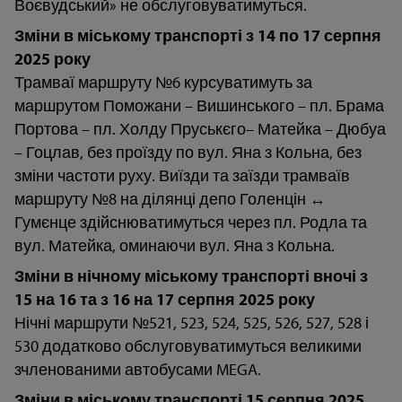
Воєвудський» не обслуговуватимуться.
Зміни в міському транспорті з 14 по 17 серпня
2025 року
Трамваї маршруту №6 курсуватимуть за
маршрутом Поможани – Вишинського – пл. Брама
Портова – пл. Холду Пруськєго– Матейка – Дюбуа
– Гоцлав, без проїзду по вул. Яна з Кольна, без
зміни частоти руху. Виїзди та заїзди трамваїв
маршруту №8 на ділянці депо Голенцін ↔
Гумєнце здійснюватимуться через пл. Родла та
вул. Матейка, оминаючи вул. Яна з Кольна.
Зміни в нічному міському транспорті вночі з
15 на 16 та з 16 на 17 серпня 2025 року
Нічні маршрути №521, 523, 524, 525, 526, 527, 528 і
530 додатково обслуговуватимуться великими
зчленованими автобусами MEGA.
Зміни в міському транспорті 15 серпня 2025