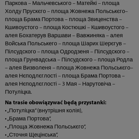
Паркова – Мальчевського – Матейкі – площа
Холду Прускєго – площа Жовнежа Польськєго–
площа Брама Портова – площа Звиценства –
Кшивоустого – площа Костюшкі – Кшивоустого –
алея Бохатерув Варшави – Вавжиняка – алея
Войська Польськего – площа Шарих Шерєгув –
Пілсудского – площа Одродзеня – Пілсудского –
площа Грунвадська – Пілсудского – площа Родла
– алея Визволеня – площа Жовнежа Польськєго–
алея Нєподлєглості – площа Брама Портова –
алея Нєподлєглості – 3 Мая – Нарутовіча –
Потуліцка.
Na
trasie
obowi
ą
zywa
ć
b
ę
d
ą
przystanki
:
• „Потуліцка” (внутрішня колія),
• „Брама Портова”,
• „Площа Жовнежа Польськєго”,
• „Сточня Щецінська”,