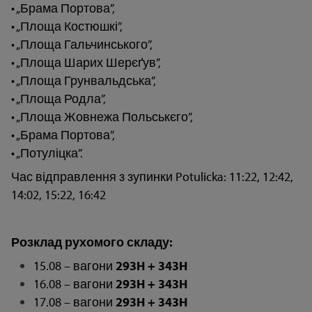
• „Брама Портова”,
• „Площа Костюшкі”,
• „Площа Гальчинського”,
• „Площа Шарих Шерєґув”,
• „Площа Грунвальдська”,
• „Площа Родла”,
• „Площа Жовнежа Польськєго”,
• „Брама Портова”,
• „Потуліцка”.
Час відправлення з зупинки Potulicka: 11:22, 12:42,
14:02, 15:22, 16:42
Розклад рухомого складу:
15.08 – вагони
293H + 343H
16.08 – вагони
293H + 343H
17.08 – вагони
293H + 343H