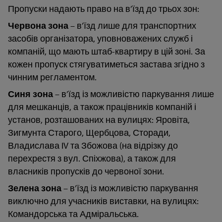
Пропуски надають право на в’їзд до трьох зон:
Червона зона
– в’їзд лише для транспортних
засобів організатора, уповноважених служб і
компаній, що мають штаб-квартиру в цій зоні. За
кожен пропуск стягуватиметься застава згідно з
чинним регламентом.
Синя зона
– в’їзд із можливістю паркування лише
для мешканців, а також працівників компаній і
установ, розташованих на вулицях: Яровіта,
Зигмунта Старого, Щербцова, Сторади,
Владислава IV та Збожова (на відрізку до
перехрестя з вул. Спіхжова), а також для
власників пропусків до червоної зони.
Зелена зона
– в’їзд із можливістю паркування
виключно для учасників виставки, на вулицях:
Командорська та Адміральська.