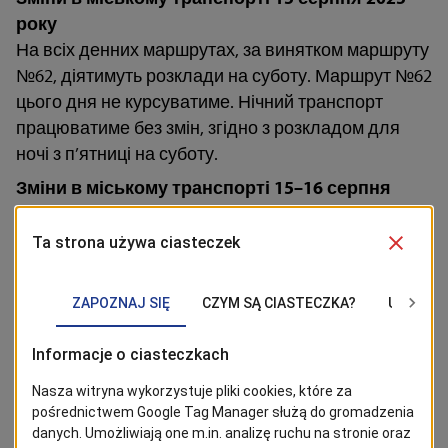
року
На всіх денних маршрутах, за винятком маршруту
№62, діятимуть розклади на суботу. Маршрут №62
цього дня не курсуватиме. Нічний транспорт
працюватиме без змін, згідно з розкладом для
ночі з п’ятниці на суботу.
Зміни в міському транспорті 15–16 серпня
2025 року
Буде запущено додатковий автобусний маршрут
№859, що курсуватиме за маршрутом пл. Родла –
Шоса Польська (на ділянці пл. Родла –
Загурського за маршрутом №107, далі – до
кінцевої «Шоса Польська»). Рейси
виконуватимуться з 19:00 до 23:00 кожні 20 хвилин.
Зміни в міському транспорті 15–17 серпня
2025 року