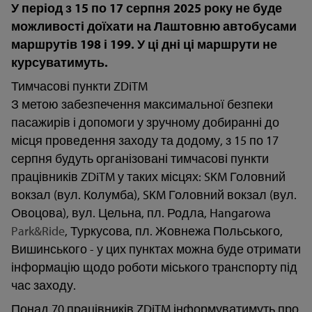
У період з 15 по 17 серпня 2025 року не буде
можливості доїхати на Лаштовню автобусами
маршрутів 198 і 199. У ці дні ці маршрути не
курсуватимуть.
Тимчасові пункти ZDiTM
З метою забезпечення максимальної безпеки
пасажирів і допомоги у зручному добиранні до
місця проведення заходу та додому, з 15 по 17
серпня будуть організовані тимчасові пункти
працівників ZDiTM у таких місцях: SKM Головний
вокзал (вул. Колумба), SKM Головний вокзал (вул.
Овоцова), вул. Цельна, пл. Родла, Hangarowa
Park&Ride
, Туркусова, пл. Жовнежа Польського,
Вишинського - у цих пунктах можна буде отримати
інформацію щодо роботи міського транспорту під
час заходу.
Понад 70 працівників ZDiTM інформуватимуть про