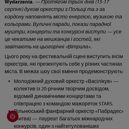
Wydarzenia
. — Протягом трьох днів (15-17
серпня) духові оркестри з Польщі та з-за
кордону наповнять місто енергією, музикою та
кольорами. Вуличні паради, покази парадної
муштри, концерти та конкурсні виступи — усе
це чекатиме на мешканців і гостей, які
завітають на цьогорічні «Вітрила».
Цього року на фестивальній сцені виступить вісім
оркестрів, які презентують себе у різних частинах
міста. В межах шоу свої вміння продемонструють:
Молодіжний духовий оркестр «Васілікув» —
колектив із 20-річним творчим досвідом,
відомий динамічними концертами та
співпрацею з командою мажореток STARS.
Вільнюський фанфарний оркестр «Пабрадес»
(Литва) — лауреат багатьох міжнародних
конкурсів, один з найтитулованіших