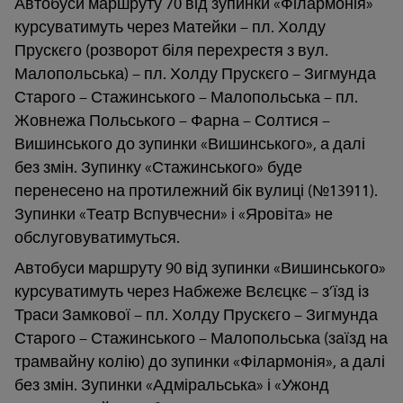
Автобуси маршруту 70 від зупинки «Філармонія»
курсуватимуть через Матейки – пл. Холду
Прускєго (розворот біля перехрестя з вул.
Малопольська) – пл. Холду Прускєго – Зигмунда
Старого – Стажинського – Малопольська – пл.
Жовнежа Польського – Фарна – Солтися –
Вишинського до зупинки «Вишинського», а далі
без змін. Зупинку «Стажинського» буде
перенесено на протилежний бік вулиці (№13911).
Зупинки «Театр Вспувчесни» і «Яровіта» не
обслуговуватимуться.
Автобуси маршруту 90 від зупинки «Вишинського»
курсуватимуть через Набжеже Вєлєцкє – з’їзд із
Траси Замкової – пл. Холду Прускєго – Зигмунда
Старого – Стажинського – Малопольська (заїзд на
трамвайну колію) до зупинки «Філармонія», а далі
без змін. Зупинки «Адміральська» і «Ужонд