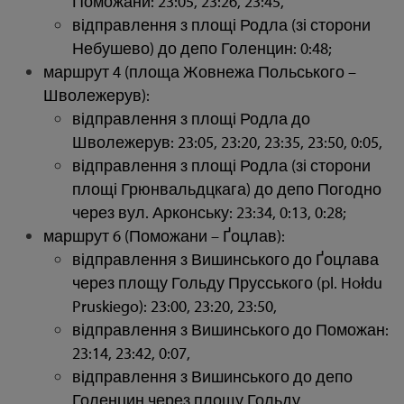
Поможани: 23:05, 23:26, 23:45,
відправлення з площі Родла (зі сторони
Небушево) до депо Голенцин: 0:48;
маршрут 4 (площа Жовнежа Польського –
Шволежерув):
відправлення з площі Родла до
Шволежерув: 23:05, 23:20, 23:35, 23:50, 0:05,
відправлення з площі Родла (зі сторони
площі Грюнвальдцкага) до депо Погодно
через вул. Арконську: 23:34, 0:13, 0:28;
маршрут 6 (Поможани – Ґоцлав):
відправлення з Вишинського до Ґоцлава
через площу Гольду Прусського (pl. Hołdu
Pruskiego): 23:00, 23:20, 23:50,
відправлення з Вишинського до Поможан:
23:14, 23:42, 0:07,
відправлення з Вишинського до депо
Голенцин через площу Гольду