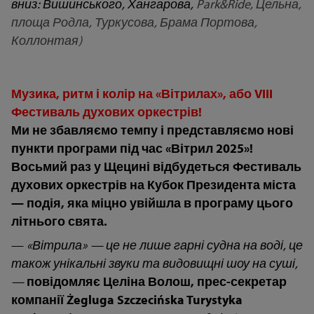
вниз: Вишинського, Хангарова,
Park
&
Ride
, Цельна,
площа Родла, Туркусова, Брама Портова,
Коллонтая)
Музика, ритм і колір на «Вітрилах», або VIII
Фестиваль духових оркестрів!
Ми не збавляємо темпу і представляємо нові
пункти програми під час «Вітрил 2025»!
Восьмий раз у Щецині відбудеться Фестиваль
духових оркестрів на Кубок Президента міста
— подія, яка міцно увійшла в програму цього
літнього свята.
—
«Вітрила» — це не лише гарні судна на воді, це
також унікальні звуки та видовищні шоу на суші,
—
повідомляє Целіна Волош, прес-секретар
компанії Żegluga Szczecińska Turystyka