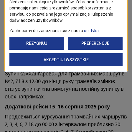
Автобуси маршрутів №61 і 87 з 12:00
курсуватимуть між зупинками «SKM Головний
вокзал (Овочева)» і «Площа Звиценства» через
вул. Набережна Вієлецька та вул. Вишинського.
Обслуговуватимуться всі зупинки на маршруті
(зокрема зупинка «Вишинського», розташована на
трамвайних коліях, №10915). Зупинки «Площа
Тобруцька» та «Брама Портова» (біля
«Посейдона», №10832) не обслуговуватимуться.
Зупинка «Ханґарова» для трамвайних маршрутів
№2, 7 і 8 з 12:00 до кінця руху трамваїв змінює
статус зупинки «на вимогу» на постійну зупинку в
обох напрямках.
Додаткові рейси 15–16 серпня 2025 року
Продовжиться курсування трамвайних маршрутів
2, 3, 4, 6, 7 і 8 до 00:00 з інтервалом приблизно 30
хвилин для маршрутів 2, 6, 7, 8; приблизно 20