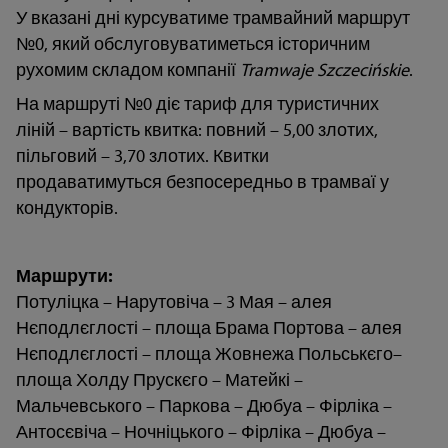
У вказані дні курсуватиме трамвайний маршрут
№0, який обслуговуватиметься історичним
рухомим складом компанії
Tramwaje Szczecińskie
.
На маршруті №0 діє тариф для туристичних
ліній – вартість квитка: повний – 5,00 злотих,
пільговий – 3,70 злотих. Квитки
продаватимуться безпосередньо в трамваї у
кондукторів.
Маршрути:
Потуліцка – Нарутовіча – 3 Мая – алея
Нєподлєглості – площа Брама Портова – алея
Нєподлєглості – площа Жовнежа Польськєго–
площа Холду Прускєго – Матейкі –
Мальчевського – Паркова – Дюбуа – Фірліка –
Антосєвіча – Ночніцького – Фірліка – Дюбуа –