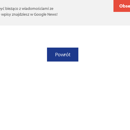
Obse
 być bieżąco z wiadomościami ze
ce wpisy znajdziesz w Google News!
Powrót