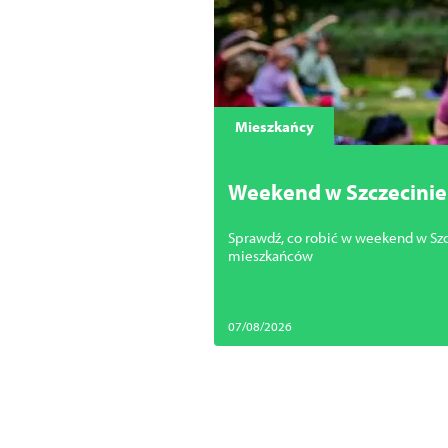
Mieszkańcy
Weekend w Szczecinie 
Sprawdź, co robić w weekend w Szcze
mieszkańców
07/08/2026