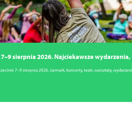
7–9 sierpnia 2026. Najciekawsze wydarzenia, k
cinie 7–9 sierpnia 2026. Jarmark, koncerty, teatr, warsztaty, wydarzenia