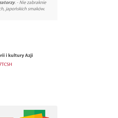
zatorzy
. - Nie zabraknie
ch, japońskich smaków.
i i kultury Azji
67TCSH