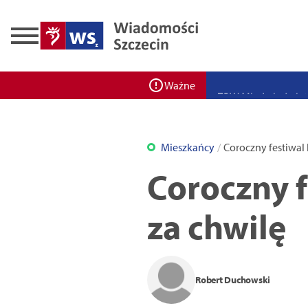
Zadbaj o bezpieczeń
Ponad 400 miejsc cz
ZPW Miedwie świętuj
Ważne
Bulwarove Szczecin
Program „Nowy Dom”
Mieszkańcy
Coroczny festiwal 
Nowa stacja BikeS j
Coroczny f
za chwilę
Robert Duchowski