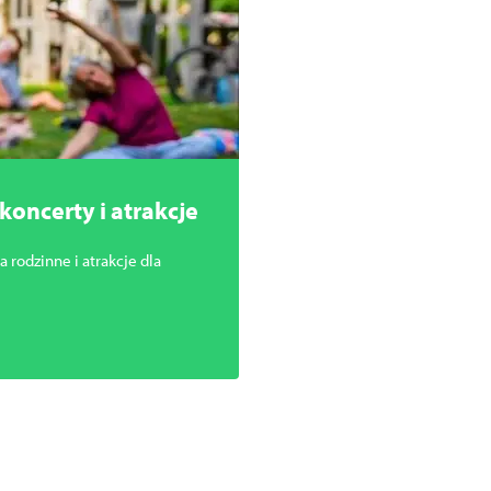
oncerty i atrakcje
 rodzinne i atrakcje dla