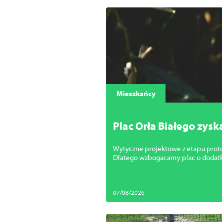
Mieszkańcy
Plac Orła Białego zysk
Wytyczne projektowe z etapu proto
Dlatego wzbogacamy plac o dodat
07/08/2026