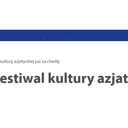
stwo swoje i bliskich! Weź udział w szkoleniach z obrony cywilnej
eka na uczniów. Rusza nabór do szczecińskich burs i internatów
e 50 lat i otwiera się dla mieszkańców
 2026. Program atrakcji na weekend 25–26 lipca
. Trwa nabór wniosków na wynajem 12 lokali w centrum miasta
kultury azjatyckiej już za chwilę
uż działa. Rowery miejskie dostępne przy Pętli Ludowej
estiwal kultury azjat