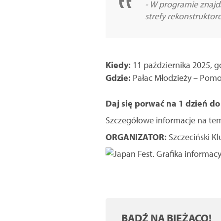
- W programie znajdą
strefy rekonstrukto
Kiedy:
11 października 2025, g
Gdzie:
Pałac Młodzieży – Pomor
Daj się porwać na 1 dzień do 
Szczegółowe informacje na tem
ORGANIZATOR:
Szczeciński Kl
BĄDŹ NA BIEŻĄCO!