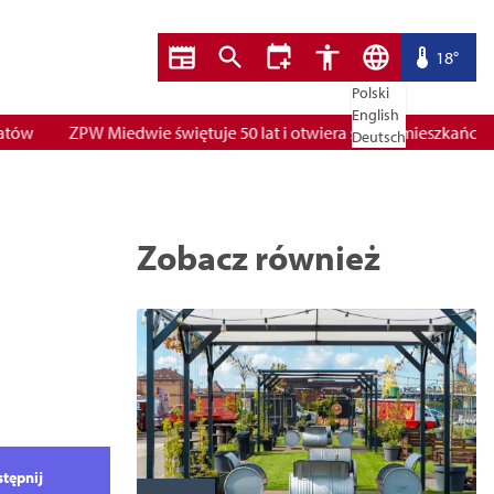
18°
Polski
English
ZPW Miedwie świętuje 50 lat i otwiera się dla mieszkańców
Deutsch
Zobacz również
tępnij