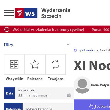
h! Weź udział w szkoleniach z obrony cywilnej
Ponad 400 miejsc
Filtry
Spotkania
XI Noc bi
XI Noc
Wszystkie
Polecane
Trwające
Kasia Małysz
Wybierz datę
Data
dd
.
mm
.
rrrr
-
dd
.
mm
.
rrrr
Wybierz kategorię
Spotkani
Kategoria
Wybierz kategorię