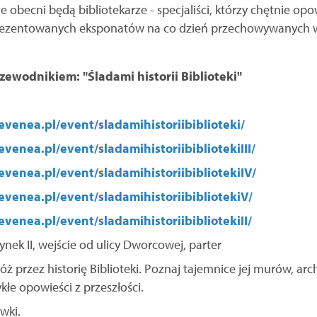
ie obecni będą bibliotekarze - specjaliści, którzy chętnie op
i prezentowanych eksponatów na co dzień przechowywanych 
zewodnikiem: "Śladami historii Biblioteki"
evenea.pl/event/sladamihistoriibiblioteki/
evenea.pl/event/sladamihistoriibibliotekiIII/
evenea.pl/event/sladamihistoriibibliotekiIV/
evenea.pl/event/sladamihistoriibibliotekiV/
evenea.pl/event/sladamihistoriibibliotekiII/
ynek II, wejście od ulicy Dworcowej, parter
 przez historię Biblioteki. Poznaj tajemnice jej murów, arc
kłe opowieści z przeszłości.
wki.