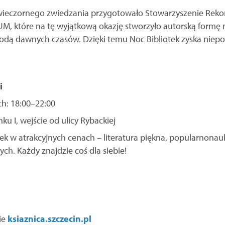
ieczornego zwiedzania przygotowało Stowarzyszenie Rekon
M, które na tę wyjątkową okazję stworzyło autorską formę n
modą dawnych czasów. Dzięki temu Noc Bibliotek zyska niep
i
h: 18:00–22:00
u I, wejście od ulicy Rybackiej
ek w atrakcyjnych cenach – literatura piękna, popularnona
nych. Każdy znajdzie coś dla siebie!
ie
ksiaznica.szczecin.pl