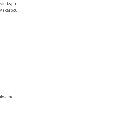
owiedzą o
w skarbcu.
hiwalne