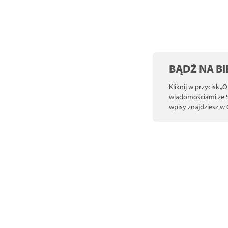
BĄDŹ NA BI
Kliknij w przycisk „
wiadomościami ze Sz
wpisy znajdziesz w