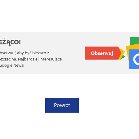
EŻĄCO!
Obserwuj
Obserwuj”, aby być bieżąco z
czecina. Najbardziej interesujące
 Google News!
Powrót