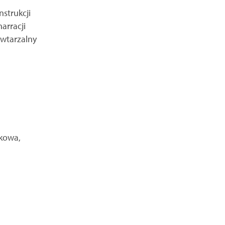
strukcji
arracji
owtarzalny
ukowa,