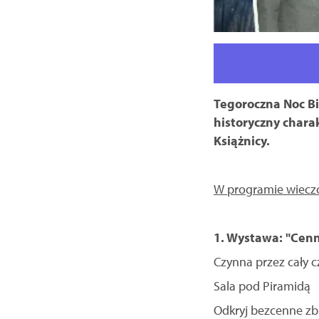
Tegoroczna Noc Bi
historyczny chara
Książnicy.
W programie wieczo
1. Wystawa: "Cenn
Czynna przez cały c
Sala pod Piramidą
Odkryj bezcenne zbi