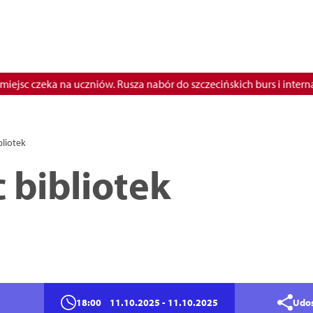
 czeka na uczniów. Rusza nabór do szczecińskich burs i internatów
bliotek
 bibliotek
a
18:00
11.10.2025
- 11.10.2025
Udos