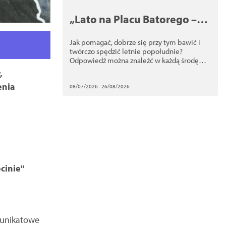
„Lato na Placu Batorego –
wskakuj w wolontariat”
Jak pomagać, dobrze się przy tym bawić i
twórczo spędzić letnie popołudnie?
Odpowiedź można znaleźć w każdą środę
wakacji na Placu Batorego.
,
enia
08/07/2026 - 26/08/2026
cinie"
e unikatowe