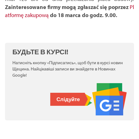
Zainteresowane firmy mogą zgłaszać się poprzez
Pl
atformę zakupową
do 18 marca do godz. 9.00.
БУДЬТЕ В КУРСІ!
Натисніть кнопку «Підписатись», щоб бути в курсі новин
Щецина. Найцікавіші записи ви знайдете в Новинах
Google!
Слідуйте