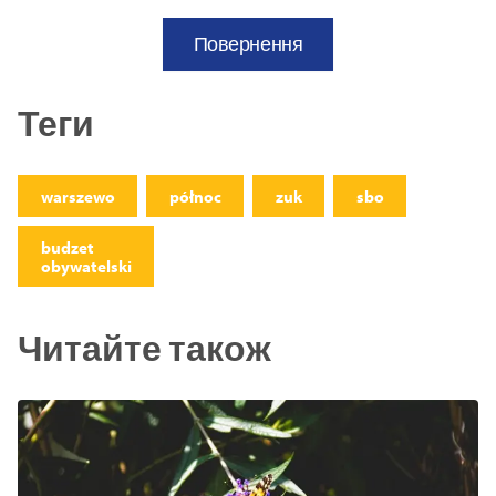
Повернення
Теги
warszewo
północ
zuk
sbo
budzet
obywatelski
Читайте також