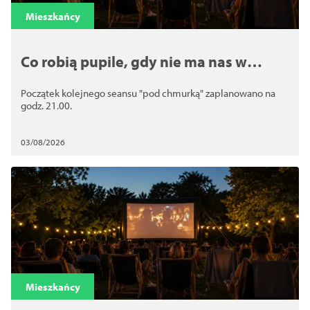
Mieszkańcy
Co robią pupile, gdy nie ma nas w
domu? Odpowiedź już jutro w Kinie
Początek kolejnego seansu "pod chmurką" zaplanowano na
Plenerowym w Dąbiu!
godz. 21.00.
03/08/2026
Mieszkańcy