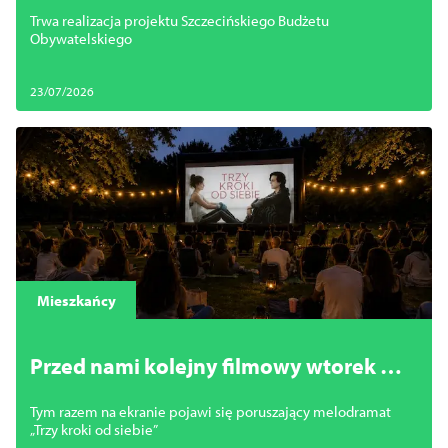
centrum Szczecina. Trwa inwestycja
Trwa realizacja projektu Szczecińskiego Budżetu
SBO
Obywatelskiego
23/07/2026
Mieszkańcy
Przed nami kolejny filmowy wtorek w
Dąbiu
Tym razem na ekranie pojawi się poruszający melodramat
„Trzy kroki od siebie”