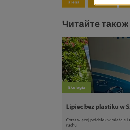
arena
ekologia
sb
Читайте також
Ekologia
Lipiec bez plastiku w 
Coraz więcej poidełek w mieście i 
ruchu