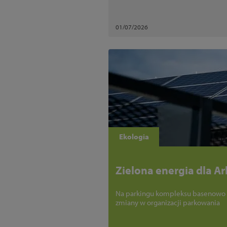
01/07/2026
Ekologia
Zielona energia dla A
Na parkingu kompleksu basenowo – 
zmiany w organizacji parkowania