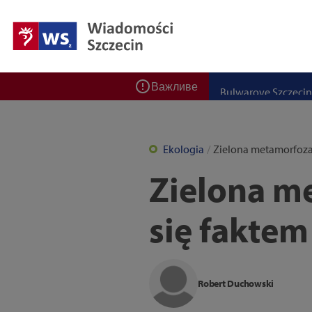
Zadbaj o bezpieczeń
Ponad 400 miejsc cz
ZPW Miedwie świętuj
Bulwarove Szczecin
Важливе
Program „Nowy Dom”
Nowa stacja BikeS j
Ekologia
Zielona metamorfoza 
Zielona me
się faktem
Robert Duchowski