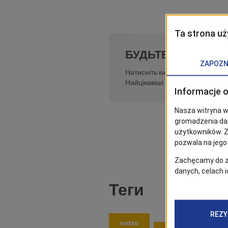
БУДЬТЕ В КУРСІ!
Натисніть кнопку «Підписатись»
Найцікавіші записи ви знайдете
Теги
netto