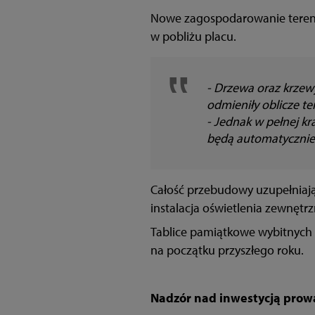
Nowe zagospodarowanie terenu 
w pobliżu placu.
- Drzewa oraz krzewy
odmieniły oblicze t
- Jednak w pełnej k
będą automatyczni
Całość przebudowy uzupełniają 
instalacja oświetlenia zewnętr
Tablice pamiątkowe wybitnych 
na początku przyszłego roku.
Nadzór nad inwestycją prowad