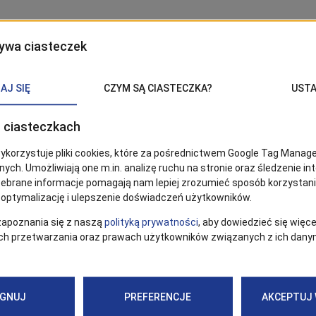
Слід
, щоб бути в курсі новин Щецина.
 в Новинах Google!
Повернення
budzet