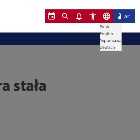
26°
Polski
English
Українська
Deutsch
a stała