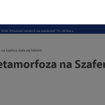
stwo swoje i bliskich! Weź udział w szkoleniach z obrony cywilnej
eka na uczniów. Rusza nabór do szczecińskich burs i internatów
e 50 lat i otwiera się dla mieszkańców
 2026. Program atrakcji na weekend 25–26 lipca
. Trwa nabór wniosków na wynajem 12 lokali w centrum miasta
uż działa. Rowery miejskie dostępne przy Pętli Ludowej
na Szafera stała się faktem
tamorfoza na Szafer