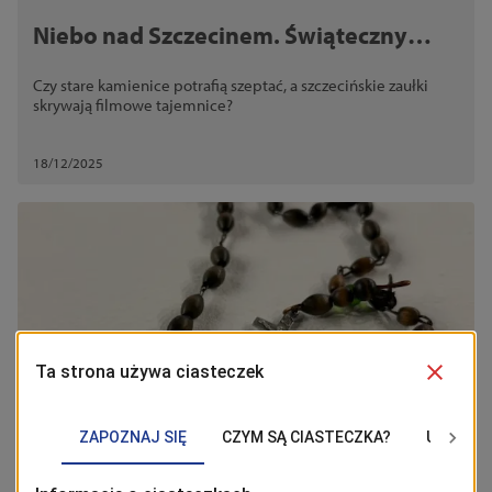
Niebo nad Szczecinem. Świąteczny
spacer z Kasią Brzozowską
Czy stare kamienice potrafią szeptać, a szczecińskie zaułki
skrywają filmowe tajemnice?
18/12/2025
Mieszkańcy
Przedmioty szczecinian jako małe,