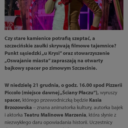
Czy stare kamienice potrafią szeptać, a
szczecińskie zaułki skrywają filmowe tajemnice?
Punkt sąsiedzki „u Krysi” oraz stowarzyszenie
„Oswajanie miasta” zapraszają na otwarty
bajkowy spacer po zimowym Szczecinie.
W niedzielę 21 grudnia, o godz. 16.00 spod Pizzerii
Piccolo (miejsce dawnej „Ściany Płaczu”),
wyruszy
spacer,
którego przewodniczką będzie
Kasia
Brzozowska
– znana animatorka kultury, autorka bajek
i aktorka
Teatru Malinowe Marzenia
, która słynie z
niezwykłego daru opowiadania historii. Uczestnicy