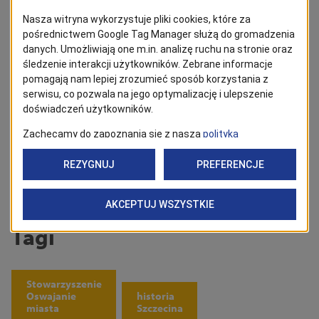
znajdziesz w Google News!
Obserwuj
Powrót
Tagi
Stowarzyszenie
Oswajanie
historia
miasta
Szczecina