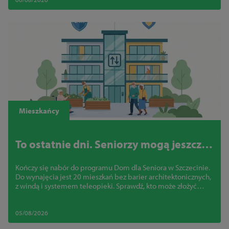
Mieszkańcy
To ostatnie dni. Seniorzy mogą jeszcze
zdobyć mieszkanie bez barier w
Kończy się nabór do programu Dom dla Seniora w Szczecinie.
centrum Szczecina
Do wynajęcia jest 20 mieszkań bez barier architektonicznych,
z windą i systemem teleopieki. Sprawdź, kto może złożyć
wniosek
05/08/2026