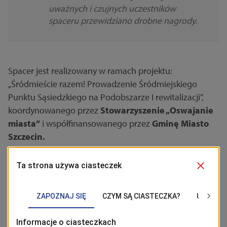
uważnych i czujnych uczestników
spaceru przewidziano drobne nagrody.
Spacer jest realizowany w ramach projektu:
„Śródmieście razem! Prowadzenie Śródmiejskiego
Punktu Sąsiedzkiego na Podobszarze I rewitalizacji”,
koordynowanego przez
Stowarzyszenie „Oswajanie
miasta”
i współfinansowanego przez
Gminę Miasto
Szczecin.
BĄDŹ NA BIEŻĄCO!
Kliknij w przycisk „Obserwuj”, aby być bieżąco z
wiadomościami ze Szczecina. Najbardziej interesujące wpisy