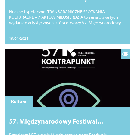
KONTRAPUNKT!
Huczne i społeczne! TRANSGRANICZNE SPOTKANIA
KULTURALNE – 7 AKTÓW MIŁOSIERDZIA to seria otwartych
wydarzeń artystycznych, która otworzy 57. Międzynarodowym
Festiwal Teatralny KONTRAPUNKT.
19/04/2024
Kultura
57. Międzynarodowy Festiwal
Teatralny KONTRAPUNKT : Znajdź swój
Przed nami 57. edycja Międzynarodowego Festiwalu