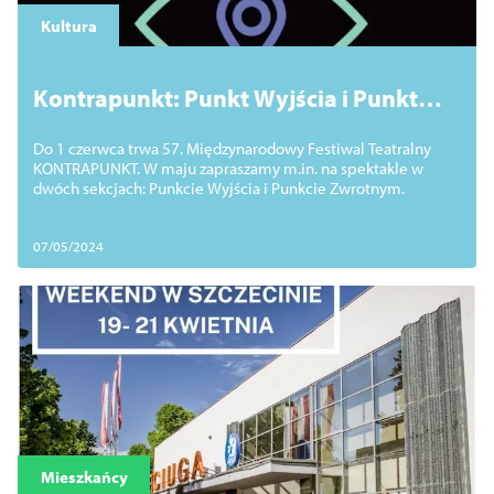
Kultura
Kontrapunkt: Punkt Wyjścia i Punkt
Zwrotny
Do 1 czerwca trwa 57. Międzynarodowy Festiwal Teatralny
KONTRAPUNKT. W maju zapraszamy m.in. na spektakle w
dwóch sekcjach: Punkcie Wyjścia i Punkcie Zwrotnym.
07/05/2024
Mieszkańcy