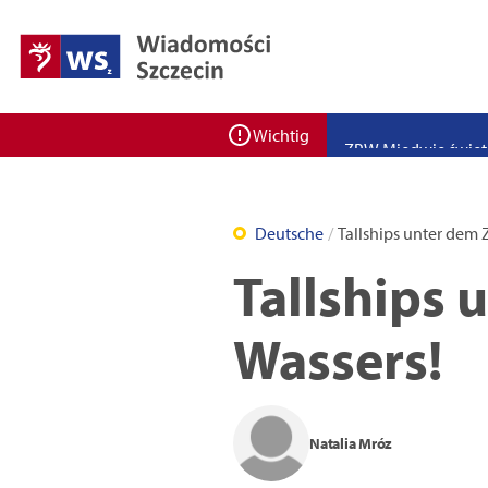
Zadbaj o bezpieczeń
Ponad 400 miejsc cz
ZPW Miedwie świętuj
Wichtig
Bulwarove Szczecin
Program „Nowy Dom”
Deutsche
Tallships unter dem 
Nowa stacja BikeS j
Tallships 
Wassers!
Natalia Mróz