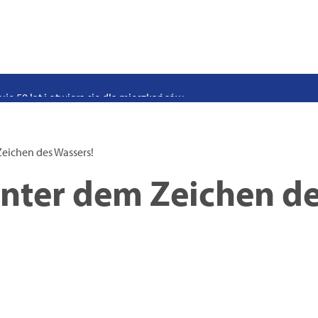
stwo swoje i bliskich! Weź udział w szkoleniach z obrony cywilnej
eka na uczniów. Rusza nabór do szczecińskich burs i internatów
e 50 lat i otwiera się dla mieszkańców
 2026. Program atrakcji na weekend 25–26 lipca
. Trwa nabór wniosków na wynajem 12 lokali w centrum miasta
Zeichen des Wassers!
uż działa. Rowery miejskie dostępne przy Pętli Ludowej
unter dem Zeichen d