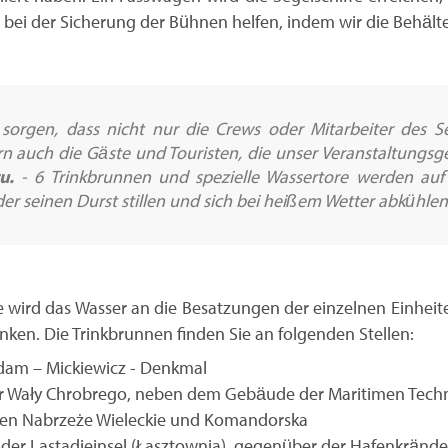
i der Sicherung der Bühnen helfen, indem wir die Behälter
sorgen, dass nicht nur die Crews oder Mitarbeiter des Se
ern auch die Gäste und Touristen, die unser Veranstaltung
u.
- 6 Trinkbrunnen und spezielle Wassertore werden auf
eder seinen Durst stillen und sich bei heißem Wetter abkühle
 wird das Wasser an die Besatzungen der einzelnen Einheite
nken. Die Trinkbrunnen finden Sie an folgenden Stellen:
dam – Mickiewicz - Denkmal
er Wały Chrobrego, neben dem Gebäude der Maritimen Techn
ßen Nabrzeże Wieleckie und Komandorska
 der Lastadieinsel (Łasztownia), gegenüber der Hafenkrände