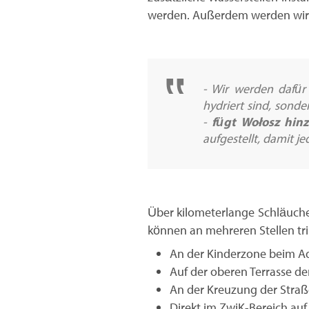
werden. Außerdem werden wir be
- Wir werden dafür 
hydriert sind, sond
-
fügt Wołosz hinz
aufgestellt, damit j
Über kilometerlange Schläuche
können an mehreren Stellen tri
An der Kinderzone beim A
Auf der oberen Terrasse d
An der Kreuzung der Stra
Direkt im ZwiK-Bereich auf