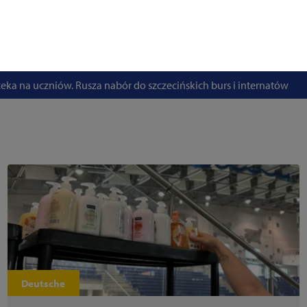
stwo swoje i bliskich! Weź udział w szkoleniach z obrony cywilnej
eka na uczniów. Rusza nabór do szczecińskich burs i internatów
e 50 lat i otwiera się dla mieszkańców
 2026. Program atrakcji na weekend 25–26 lipca
. Trwa nabór wniosków na wynajem 12 lokali w centrum miasta
uż działa. Rowery miejskie dostępne przy Pętli Ludowej
Deutsche