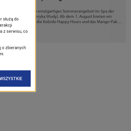
Wasserfabrik (Fabryka Wody)
Genießen Sie ein einzigartiges Sommerangebot im Spa der
Wasserfabrik (Fabryka Wody). Ab dem 1. August bieten wir
unseren Kunden die Kobido Happy Hours und das Mango-Paket
an.
01/08/2024