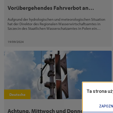
Vorübergehendes Fahrverbot an
Hochwasserdeichen
Aufgrund der hydrologischen und meteorologischen Situation
hat der Direktor des Regionalen Wasserwirtschaftsamtes in
Szczecin des Staatlichen Wasserschatzamtes in Polen ein
vorübergehendes, dauerhaftes Fahrverbot auf den
Hochwasserdeichen verhängt.
19/09/2024
Deutsche
Achtung, Mittwoch und Donnerstag