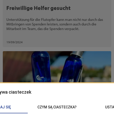
Freiwillige Helfer gesucht
Unterstützung für die Flutopfer kann man nicht nur durch das
Mitbringen von Spenden leisten, sondern auch durch die
Mitarbeit im Team, das die Spenden verpackt.
19/09/2024
Deutsche
Tallships unter dem Zeichen des