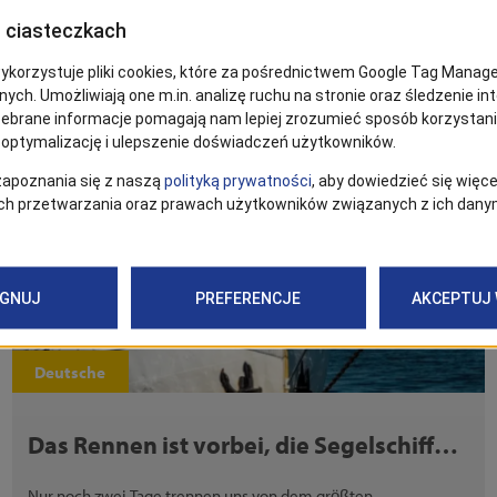
Wassers!
Hunderte von Metern temporärer Wasserleitungen, Dutzende
von Anschlüssen, neue Verbindungen und spezielle
Wasserstellen für Schiffe und neue Trinkbrunnen.
01/08/2024
Deutsche
Das Rennen ist vorbei, die Segelschiffe
zeigen sich am Horizont
Nur noch zwei Tage trennen uns von dem größten