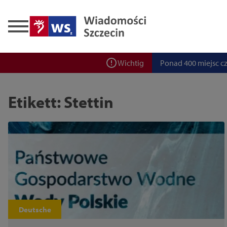
Zadbaj o bezpieczeń
Ponad 400 miejsc cz
ZPW Miedwie świętuj
Wichtig
Bulwarove Szczecin
Etikett: Stettin
Program „Nowy Dom”
Nowa stacja BikeS j
Deutsche