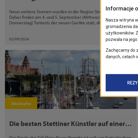
Tests der Notfallsirenen
Neun weitere Sirenen wurden in der Region Stettin installiert.
Daher finden am 4. und 5. September (Mittwoch und
Donnerstag) Tontests der neuen Geräte statt, die Teil des
akustischen Alarmsystems für die Einwohner geworden sind.
02/09/2024
Deutsche
Die besten Stettiner Künstler auf einer
Bühne
Das Finale der Tall Ships Races Regatta ist voll von fantastischen