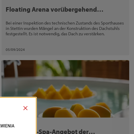
Floating Arena vorübergehend
geschlossen
Bei einer Inspektion des technischen Zustands des Sporthauses
in Stettin wurden Mängel an der Konstruktion des Dachstuhls
festgestellt. Es ist notwendig, das Dach zu verstärken.
05/09/2024
Deutsche
Das Ferien-Spa-Angebot der