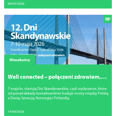
06/05/2026
Mieszkańcy
Well conected – połączeni zdrowiem,
czyli Dni Skandynawskie 2026 już
7 maja br. startują Dni Skandynawskie, czyli wydarzenie, które
wkrótce
od ponad dekady konsekwentnie buduje mosty między Polską
a Danią, Szwecją, Norwegią i Finlandią.
14/04/2026