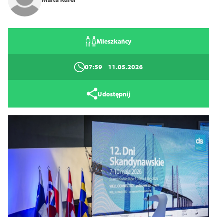
Mieszkańcy
Tryb wysokiego kontrastu
14
16
18
07:59
11.05.2026
Zamknij
Udostępnij