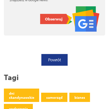
znajdziesz w Google News!
Obserwuj
Powrót
Tagi
dni
skandynawskie
samorząd
biznes
wydarzenia