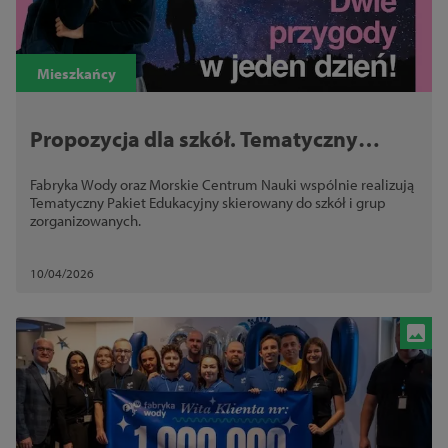
Mieszkańcy
Propozycja dla szkół. Tematyczny
Pakiet Edukacyjny Fabryki Wody i
Fabryka Wody oraz Morskie Centrum Nauki wspólnie realizują
Morskiego Centrum Nauki
Tematyczny Pakiet Edukacyjny skierowany do szkół i grup
zorganizowanych.
10/04/2026