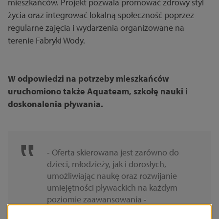
mieszkańców. Projekt pozwala promować zdrowy styl
życia oraz integrować lokalną społeczność poprzez
regularne zajęcia i wydarzenia organizowane na
terenie Fabryki Wody.
W odpowiedzi na potrzeby mieszkańców
uruchomiono także Aquateam, szkołę nauki i
doskonalenia pływania.
- Oferta skierowana jest zarówno do
dzieci, młodzieży, jak i dorosłych,
umożliwiając naukę oraz rozwijanie
umiejętności pływackich na każdym
poziomie zaawansowania
-
informuje
Katarzyna Piekarska.