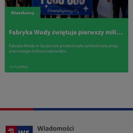
Mieszkańcy
Fabryka Wody świętuje pierwszy milion
odwiedzin
Fabryka Wody w Szczecinie przekroczyła symboliczny próg
pierwszego miliona odwiedzin.
15/12/2025