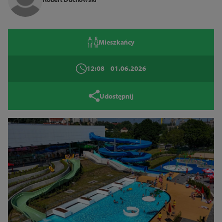
Tryb wysokiego kontrastu
Mieszkańcy
14
16
18
12:08
01.06.2026
Zamknij
Udostępnij