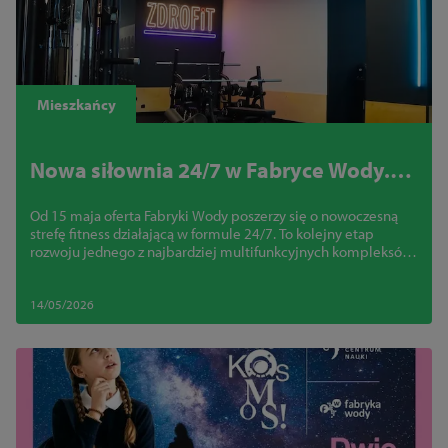
Mieszkańcy
Nowa siłownia 24/7 w Fabryce Wody.
Szczecin zyska nowoczesną strefę
Od 15 maja oferta Fabryki Wody poszerzy się o nowoczesną
fitness
strefę fitness działającą w formule 24/7. To kolejny etap
rozwoju jednego z najbardziej multifunkcyjnych kompleksów
w regionie
14/05/2026