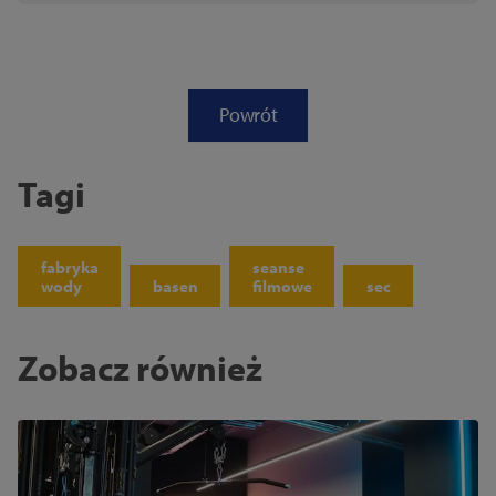
Powrót
Tagi
fabryka
seanse
wody
basen
filmowe
sec
Zobacz również