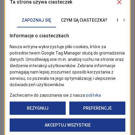
Jednym z filarów działalności Fabryki Wody pozostaje
edukacja.
Centrum Nauki o Wodzie
stale rozwija
swoją ofertę poprzez tworzenie nowych warsztatów
dla szkół i grup zorganizowanych, rozwijanie
współpracy z uczelniami wyższymi oraz realizację
wspólnych projektów edukacyjnych.
Ważnym krokiem
było także nawiązanie współpracy
z Morskim Centrum
Nauki,
dzięki której powstała oferta łączona dla grup
szkolnych odwiedzających obie instytucje.
Fabryka Wody angażuje się również w organizację
wydarzeń skierowanych do mieszkańców
Szczecina.