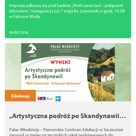
Impreza odbywa się pod hasłem „Well conected – połączeni
zdrowiem”. Inauguracja już 7 maja br. (czwartek) o godz. 10.00
w Fabryce Wody.
06/05/2026
Edukacja
„Artystyczna podróż po Skandynawii”.
Znamy wyniki konkursu plastycznego!
Pałac Młodzieży – Pomorskie Centrum Edukacji w Szczecinie
zaprosił uczniów szczecińskich szkół podstawowych do