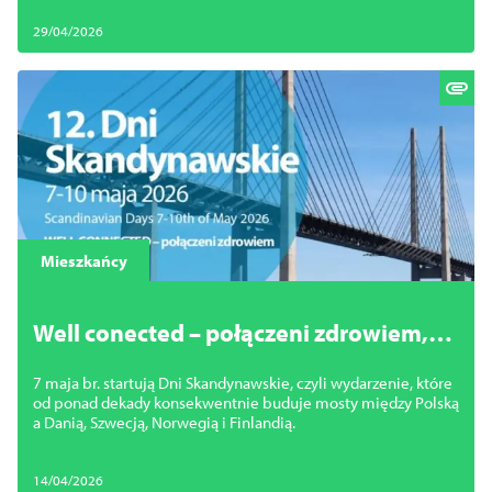
29/04/2026
Mieszkańcy
Well conected – połączeni zdrowiem,
czyli Dni Skandynawskie 2026 już
7 maja br. startują Dni Skandynawskie, czyli wydarzenie, które
wkrótce
od ponad dekady konsekwentnie buduje mosty między Polską
a Danią, Szwecją, Norwegią i Finlandią.
14/04/2026