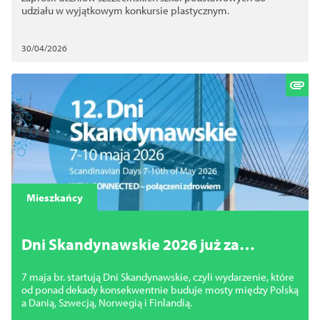
udziału w wyjątkowym konkursie plastycznym.
30/04/2026
Mieszkańcy
Dni Skandynawskie 2026 już za
tydzień! Zobacz program
7 maja br. startują Dni Skandynawskie, czyli wydarzenie, które
od ponad dekady konsekwentnie buduje mosty między Polską
a Danią, Szwecją, Norwegią i Finlandią.