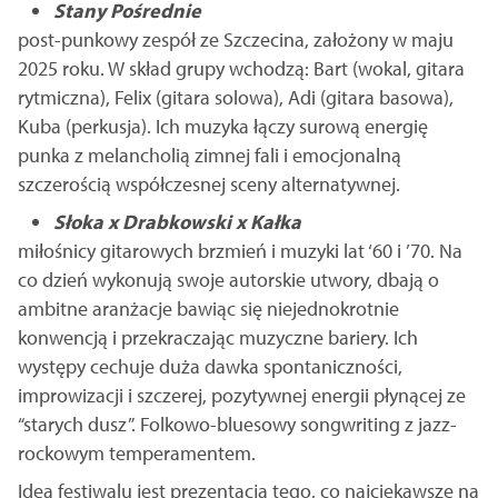
Stany Pośrednie
post-punkowy zespół ze Szczecina, założony w maju
2025 roku. W skład grupy wchodzą: Bart (wokal, gitara
rytmiczna), Felix (gitara solowa), Adi (gitara basowa),
Kuba (perkusja). Ich muzyka łączy surową energię
punka z melancholią zimnej fali i emocjonalną
szczerością współczesnej sceny alternatywnej.
Słoka x Drabkowski x Kałka
miłośnicy gitarowych brzmień i muzyki lat ‘60 i ’70. Na
co dzień wykonują swoje autorskie utwory, dbają o
ambitne aranżacje bawiąc się niejednokrotnie
konwencją i przekraczając muzyczne bariery. Ich
występy cechuje duża dawka spontaniczności,
improwizacji i szczerej, pozytywnej energii płynącej ze
“starych dusz”. Folkowo-bluesowy songwriting z jazz-
rockowym temperamentem.
Ideą festiwalu jest prezentacja tego, co najciekawsze na