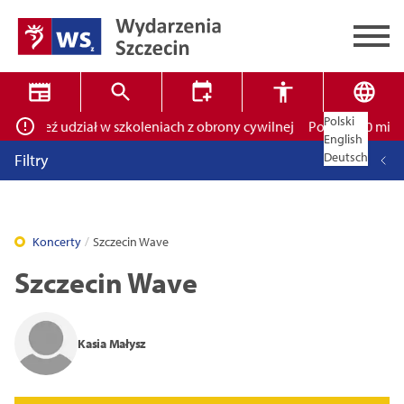
Polski
ich! Weź udział w szkoleniach z obrony cywilnej
Ponad 400 miejsc 
✕
Wyszukiwarka
English
Deutsch
Filtry
Koncerty
Szczecin Wave
Szczecin Wave
Tryb wysokiego kontrastu
Kasia Małysz
14
16
18
Zamknij