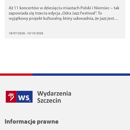
Aż 11 koncertów w dziesięciu miastach Polski i Niemiec – tak
zapowiada się trzecia edycja „Odra Jazz Festiwal”. To
wyjątkowy projekt kulturalny, który udowadnia, że jazz jest
uniwersalnym językiem, skutecznie łączącym i budującym
mosty między sąsiadami.
18/07/2026 - 10/10/2026
Informacje prawne