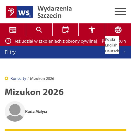
Polski
ich! Weź udział w szkoleniach z obrony cywilnej
Ponad 400 miejsc
✕
Wyszukiwarka
English
Deutsch
Filtry
Koncerty
Mizukon 2026
Mizukon 2026
Tryb wysokiego kontrastu
14
16
18
Kasia Małysz
Zamknij