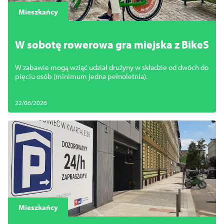
Закрити
Mieszkańcy
W sobotę rowerowa gra miejska z BikeS
W zabawie mogą wziąć udział drużyny w składzie od dwóch do
pięciu osób (minimum jedna pełnoletnia).
22/06/2026
Mieszkańcy