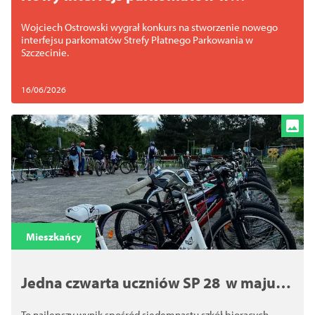
Szczecinie. Znamy zwycięzcę konkursu
Wojciech Ostrowski wygrał konkurs na stworzenie nowego
interfejsu parkomatów Strefy Płatnego Parkowania w
Szczecinie.
16/06/2026
Mieszkańcy
Jedna czwarta uczniów SP 28 w maju
dojeżdżała na lekcję rowerami
To najlepszy wynik spośród siedemnastu szkół biorących