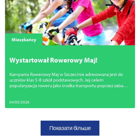
Mieszkańcy
Wystartował Rowerowy Maj!
Kampania Rowerowy Maj w Szczecinie adresowana jest do
uczniów klas 5-8 szkół podstawowych. Jej celem
popularyzacja roweru jako środka transportu poprzez zabawę
połączoną z rywalizacją.
04/05/2026
Показати більше