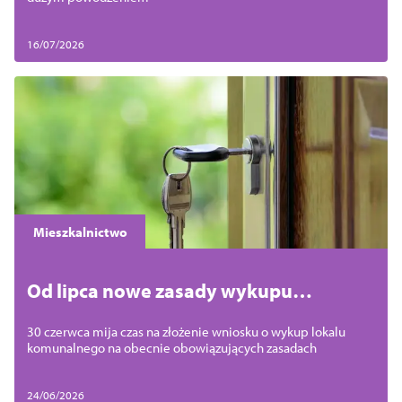
16/07/2026
Mieszkalnictwo
Od lipca nowe zasady wykupu
mieszkań komunalnych. Czas na
30 czerwca mija czas na złożenie wniosku o wykup lokalu
złożenie wniosku tylko do 30 czerwca
komunalnego na obecnie obowiązujących zasadach
24/06/2026