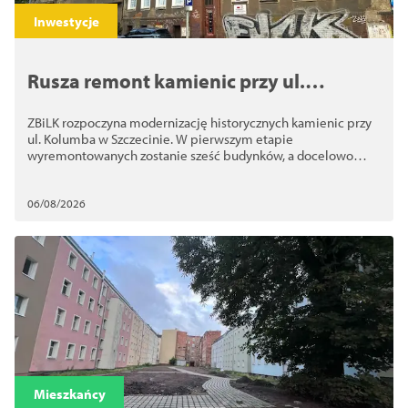
Закрити
Inwestycje
Rusza remont kamienic przy ul.
Kolumba. ZBiLK odnowi nawet 10
ZBiLK rozpoczyna modernizację historycznych kamienic przy
budynków
ul. Kolumba w Szczecinie. W pierwszym etapie
wyremontowanych zostanie sześć budynków, a docelowo
nawet 10
06/08/2026
Mieszkańcy