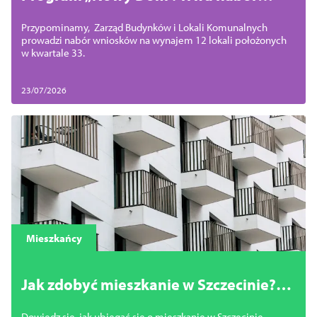
wniosków na wynajem 12 lokali
Przypominamy, Zarząd Budynków i Lokali Komunalnych
prowadzi nabór wniosków na wynajem 12 lokali położonych
w kwartale 33.
23/07/2026
Mieszkańcy
Jak zdobyć mieszkanie w Szczecinie?
Bezpłatne spotkanie o miejskich
Dowiedz się, jak ubiegać się o mieszkanie w Szczecinie.