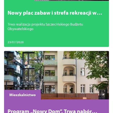
Nowy plac zabaw i strefa rekreacji w
centrum Szczecina. Trwa inwestycja
Trwa realizacja projektu Szczecińskiego Budżetu
SBO
Obywatelskiego
23/07/2026
Mieszkalnictwo
Program „Nowy Dom”. Trwa nabór