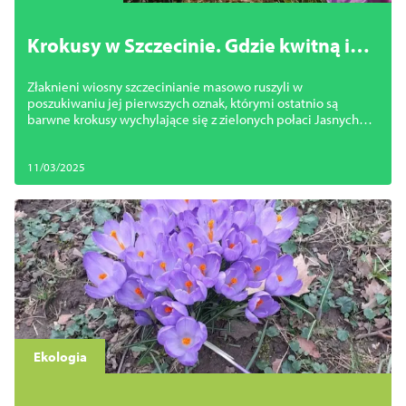
Krokusy w Szczecinie. Gdzie kwitną i
jakie kary grożą za ich deptanie?
Złaknieni wiosny szczecinianie masowo ruszyli w
poszukiwaniu jej pierwszych oznak, którymi ostatnio są
barwne krokusy wychylające się z zielonych połaci Jasnych
Błoni, miejskich rond i skarp przy Wałach Chrobrego.
11/03/2025
Ekologia