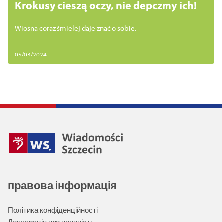
Krokusy cieszą oczy, nie depczmy ich!
Wiosna coraz śmielej daje znać o sobie.
05/03/2024
правова інформація
Політика конфіденційності
Декларація про наявність