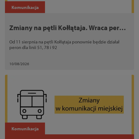
Закрити
Komunikacja
Zmiany na pętli Kołłątaja. Wraca peron
dla linii 51, 78 i 92
Od 11 sierpnia na pętli Kołłątaja ponownie będzie działał
peron dla linii 51, 78 i 92
10/08/2026
Komunikacja