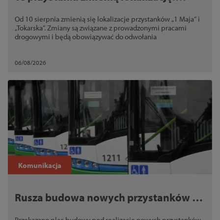
Sprawdź, gdzie zatrzymają się
Od 10 sierpnia zmienią się lokalizacje przystanków „1 Maja” i
autobusy
„Tokarska”. Zmiany są związane z prowadzonymi pracami
drogowymi i będą obowiązywać do odwołania
06/08/2026
Komunikacja
Rusza budowa nowych przystanków na
ul. Metalowej. Przekazano plac
Przekazano plac budowy pod realizację nowych przystanków