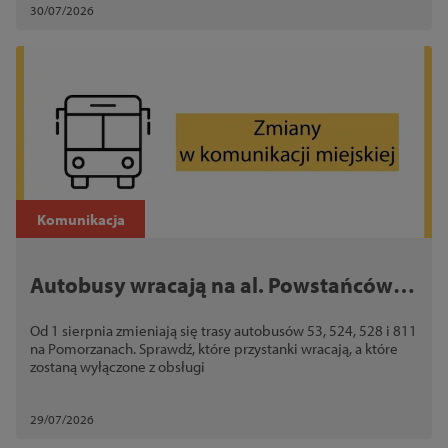
30/07/2026
Komunikacja
Autobusy wracają na al. Powstańców
Wielkopolskich. Sprawdź zmiany od 1
Od 1 sierpnia zmieniają się trasy autobusów 53, 524, 528 i 811
sierpnia
na Pomorzanach. Sprawdź, które przystanki wracają, a które
zostaną wyłączone z obsługi
29/07/2026