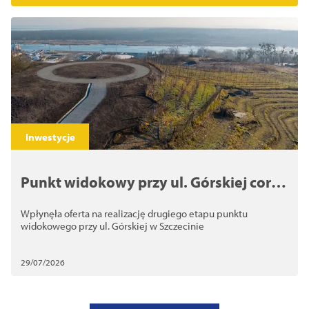
Inwestycje
Punkt widokowy przy ul. Górskiej coraz
bliżej ukończenia. Jest oferta na drugi
Wpłynęła oferta na realizację drugiego etapu punktu
etap inwestycji
widokowego przy ul. Górskiej w Szczecinie
29/07/2026