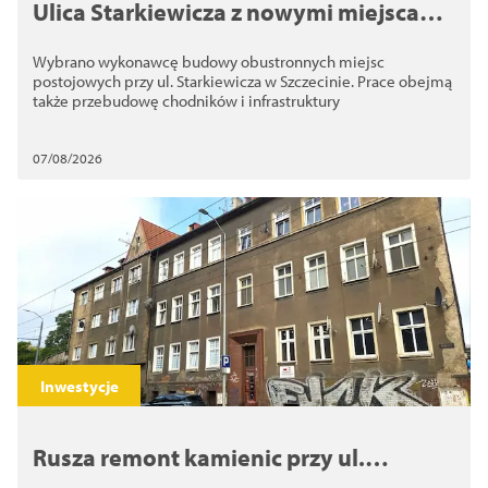
Ulica Starkiewicza z nowymi miejscami
postojowymi. Wybrano wykonawcę
Wybrano wykonawcę budowy obustronnych miejsc
inwestycji
postojowych przy ul. Starkiewicza w Szczecinie. Prace obejmą
także przebudowę chodników i infrastruktury
07/08/2026
Inwestycje
Rusza remont kamienic przy ul.
Kolumba. ZBiLK odnowi nawet 10