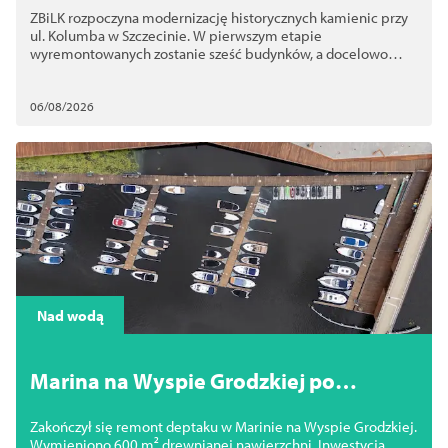
ZBiLK rozpoczyna modernizację historycznych kamienic przy
budynków
ul. Kolumba w Szczecinie. W pierwszym etapie
wyremontowanych zostanie sześć budynków, a docelowo
nawet 10
06/08/2026
Nad wodą
Marina na Wyspie Grodzkiej po
remoncie. Nowy deptak jest już gotowy
Zakończył się remont deptaku w Marinie na Wyspie Grodzkiej.
Wymieniono 600 m² drewnianej nawierzchni. Inwestycja