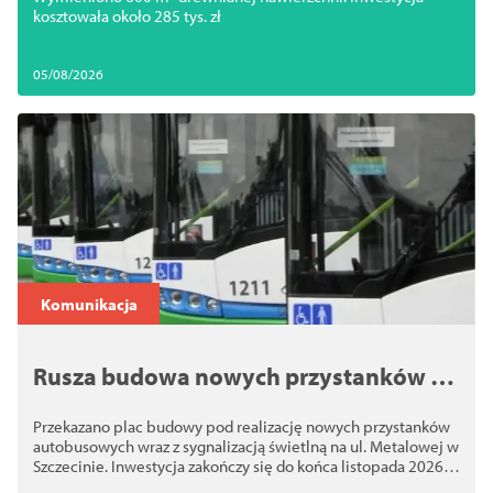
kosztowała około 285 tys. zł
05/08/2026
Komunikacja
Rusza budowa nowych przystanków na
ul. Metalowej. Przekazano plac
Przekazano plac budowy pod realizację nowych przystanków
budowy
autobusowych wraz z sygnalizacją świetlną na ul. Metalowej w
Szczecinie. Inwestycja zakończy się do końca listopada 2026
roku