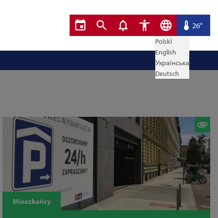
26°
Polski
English
Українська
Deutsch
Mieszkańcy