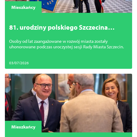
Mieszkańcy
81. urodziny polskiego Szczecina
rozpoczęte. Wręczono honorowe
Osoby od lat zaangażowane w rozwój miasta zostały
wyróżnienia
uhonorowane podczas uroczystej sesji Rady Miasta Szczecin.
03/07/2026
Mieszkańcy