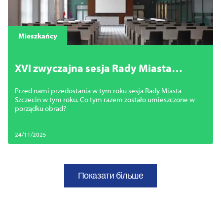
Mieszkańcy
XVI zwyczajna sesja Rady Miasta
Szczecin
Przed nami przedostania w tym roku sesja Rady Miasta
Szczecin w tym roku. Co tym razem zostało umieszczone w
porządku obrad?
24/11/2025
Показати більше