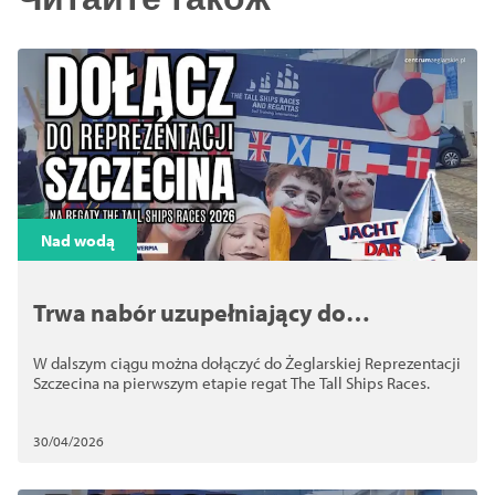
Nad wodą
Trwa nabór uzupełniający do
Żeglarskiej Reprezentacji Szczecina w
W dalszym ciągu można dołączyć do Żeglarskiej Reprezentacji
TSR 2026
Szczecina na pierwszym etapie regat The Tall Ships Races.
30/04/2026