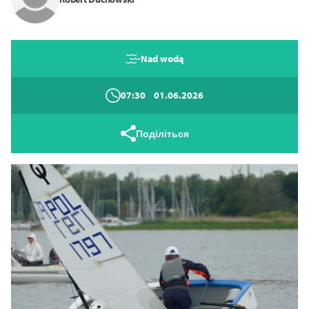
Режим високої контрастності
Nad wodą
14
16
18
07:30
01.06.2026
Закрити
Поділіться