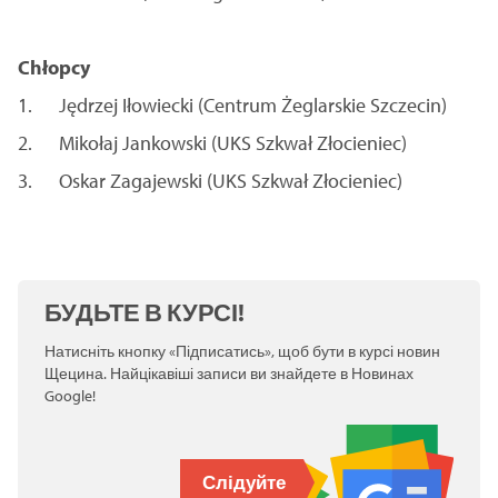
Chłopcy
1. Jędrzej Iłowiecki (Centrum Żeglarskie Szczecin)
2. Mikołaj Jankowski (UKS Szkwał Złocieniec)
3. Oskar Zagajewski (UKS Szkwał Złocieniec)
БУДЬТЕ В КУРСІ!
Натисніть кнопку «Підписатись», щоб бути в курсі новин
Щецина. Найцікавіші записи ви знайдете в Новинах
Google!
Слідуйте