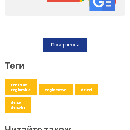
Повернення
Теги
centrum
zeglarskie
żeglarstwo
dzieci
dzień
dziecka
Читайте також