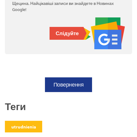
Щецина. Найцікавіші записи ви знайдете в Новинах
Google!
Слідуйте
Повернення
Теги
utrudnienia