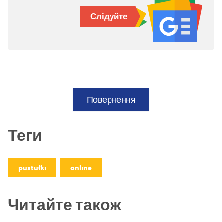
Слідуйте
Повернення
Теги
pustułki
online
Читайте також