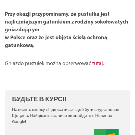
Przy okazji przypominamy, że pustułka jest
najliczniejszym gatunkiem z rodziny sokołowatych
gniazdującym
w Polsce oraz że jest objęta ścisłą ochroną
gatunkową.
Gniazdo pustułek można obserwować
tutaj
.
БУДЬТЕ В КУРСІ!
Натисніть кнопку «Підписатись», щоб бути в курсі новин
Щецина. Найцікавіші записи ви знайдете в Новинах
Google!