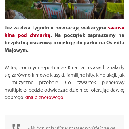
Już za dwa tygodnie powracają wakacyjne
seanse
kina pod chmurką
. Na początek zapraszamy na
bezpłatną oscarową projekcję do parku na Osiedlu
Majowym.
W tegorocznym repertuarze Kina na Leżakach znalazły
się zarówno filmowe klasyki, familijne hity, kino akcji, jak
i muzyczne przeboje. Co czwartek plenerowy
multipleks będzie odwiedzać dzielnice, oferując dawkę
dobrego
kina plenerowego
.
- W tym roku filmy zostały podzielone na