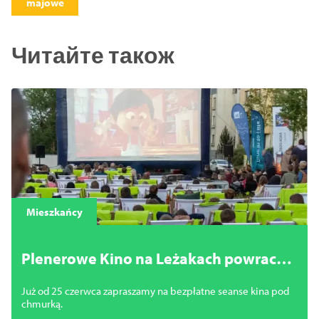
majowe
Читайте також
Mieszkańcy
Plenerowe Kino na Leżakach powraca
na szczecińskie osiedla
Już od 25 czerwca zapraszamy na bezpłatne seanse kina pod
chmurką.