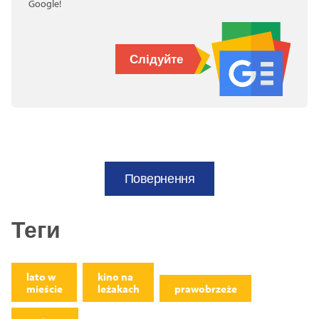
Google!
Слідуйте
Повернення
Теги
lato w
kino na
mieście
leżakach
prawobrzeże