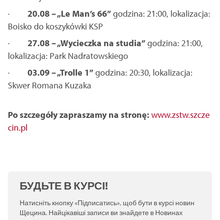
·
20.08 – „Le Man’s 66”
godzina: 21:00, lokalizacja:
Boisko do koszykówki KSP
·
27.08 – „Wycieczka na studia”
godzina: 21:00,
lokalizacja: Park Nadratowskiego
·
03.09 – „Trolle 1”
godzina: 20:30, lokalizacja:
Skwer Romana Kuzaka
Po szczegóły zapraszamy na stronę:
www.zstw.szcze
cin.pl
БУДЬТЕ В КУРСІ!
Натисніть кнопку «Підписатись», щоб бути в курсі новин
Щецина. Найцікавіші записи ви знайдете в Новинах