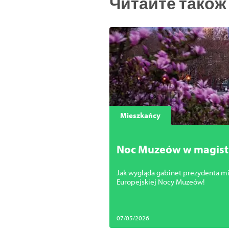
Читайте також
Mieszkańcy
Noc Muzeów w magistrac
Jak wygląda gabinet prezydenta mi
Europejskiej Nocy Muzeów!
07/05/2026