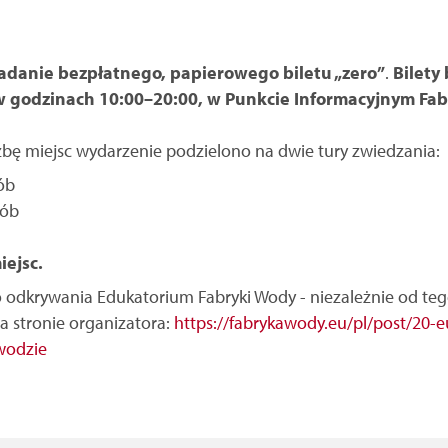
adanie bezpłatnego, papierowego biletu „zero”
.
Bilety
 w godzinach 10:00–20:00, w Punkcie Informacyjnym Fab
zbę miejsc wydarzenie podzielono na dwie tury zwiedzania:
sób
sób
ejsc.
odkrywania Edukatorium Fabryki Wody - niezależnie od tego
na stronie organizatora:
https://fabrykawody.eu/pl/post/20
wodzie