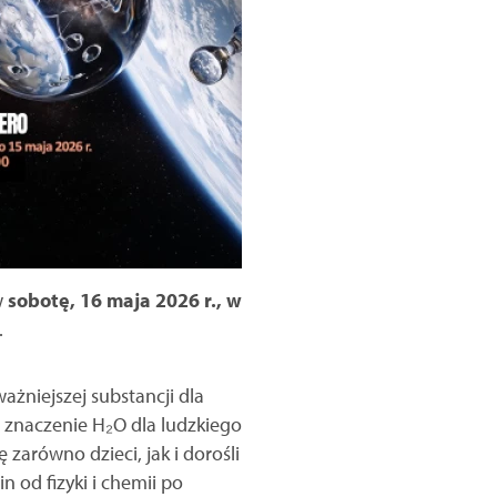
w
sobotę, 16 maja 2026 r., w
.
żniejszej substancji dla
 znaczenie H₂O dla ludzkiego
 zarówno dzieci, jak i dorośli
 od fizyki i chemii po