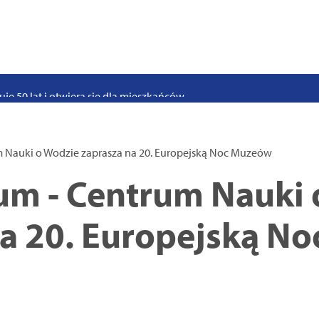
stwo swoje i bliskich! Weź udział w szkoleniach z obrony cywilnej
eka na uczniów. Rusza nabór do szczecińskich burs i internatów
e 50 lat i otwiera się dla mieszkańców
 2026. Program atrakcji na weekend 25–26 lipca
. Trwa nabór wniosków na wynajem 12 lokali w centrum miasta
 Nauki o Wodzie zaprasza na 20. Europejską Noc Muzeów
uż działa. Rowery miejskie dostępne przy Pętli Ludowej
um - Centrum Nauki 
na 20. Europejską N