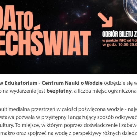
w Edukatorium - Centrum Nauki o Wodzie
odbędzie się 
p na wydarzenie jest
bezpłatny
, a liczba miejsc ograniczona
ltimedialna przestrzeń w całości poświęcona wodzie - najwa
wystawa pozwala w przystępny i angażujący sposób odkrywać
 kultury. To miejsce, w którym poprzez doświadczenie i zabawę
 makro oraz spojrzeć na wodę z perspektywy różnych dziedzin