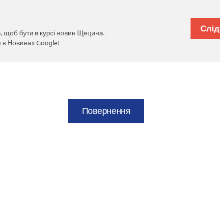
Слід
, щоб бути в курсі новин Щецина.
 в Новинах Google!
Повернення