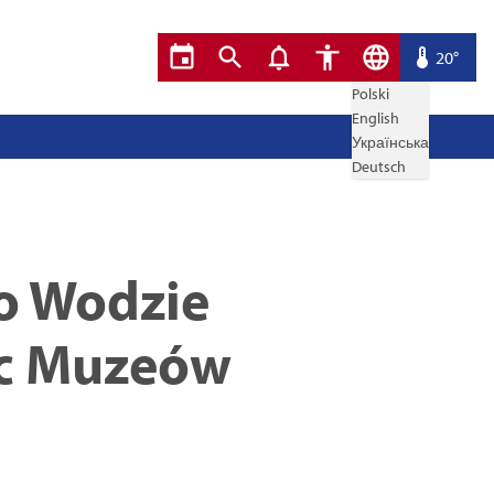
20°
Polski
English
Українська
Deutsch
o Wodzie
oc Muzeów