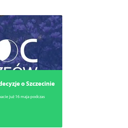
decyzje o Szczecinie
acie już 16 maja podczas