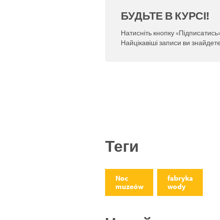
БУДЬТЕ В КУРСІ!
Натисніть кнопку «Підписатись»
Найцікавіші записи ви знайдете
Теги
Noc
fabryka
muzeów
wody