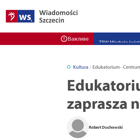
Zadbaj o bezpieczeń
Ponad 400 miejsc cz
ZPW Miedwie świętuj
Важливе
Bulwarove Szczecin
Program „Nowy Dom”
Kultura
Edukatorium - Centrum
Nowa stacja BikeS j
Edukatori
zaprasza 
Robert Duchowski