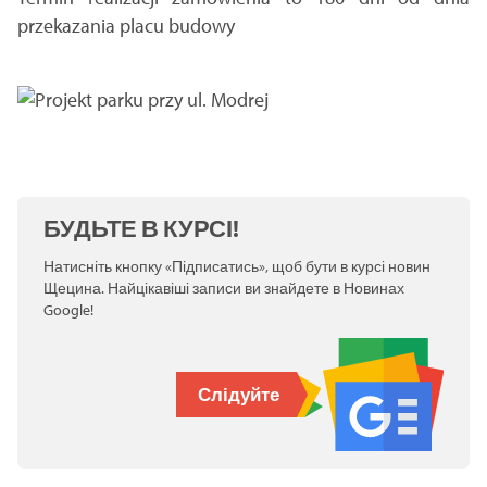
przekazania placu budowy
БУДЬТЕ В КУРСІ!
Натисніть кнопку «Підписатись», щоб бути в курсі новин
Щецина. Найцікавіші записи ви знайдете в Новинах
Google!
Слідуйте