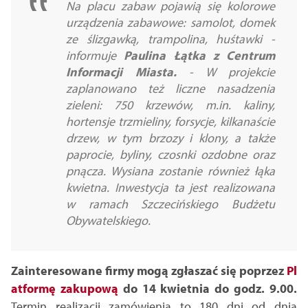
Na placu zabaw pojawią się kolorowe
urządzenia zabawowe: samolot, domek
ze ślizgawką, trampolina, huśtawki -
informuje
Paulina Łątka z Centrum
Informacji Miasta.
- W projekcie
zaplanowano też liczne nasadzenia
zieleni: 750 krzewów, m.in. kaliny,
hortensje trzmieliny, forsycje, kilkanaście
drzew, w tym brzozy i klony, a także
paprocie, byliny, czosnki ozdobne oraz
pnącza. Wysiana zostanie również łąka
kwietna. Inwestycja ta jest realizowana
w ramach Szczecińskiego Budżetu
Obywatelskiego.
Zainteresowane firmy mogą zgłaszać się poprzez
Pl
atformę zakupową
do 14 kwietnia do godz. 9.00.
Termin realizacji zamówienia to 180 dni od dnia