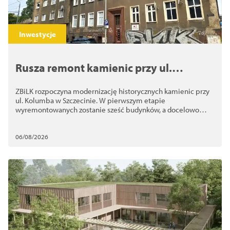
Inwestycje
Rusza remont kamienic przy ul.
Kolumba. ZBiLK odnowi nawet 10
ZBiLK rozpoczyna modernizację historycznych kamienic przy
budynków
ul. Kolumba w Szczecinie. W pierwszym etapie
wyremontowanych zostanie sześć budynków, a docelowo
nawet 10
06/08/2026