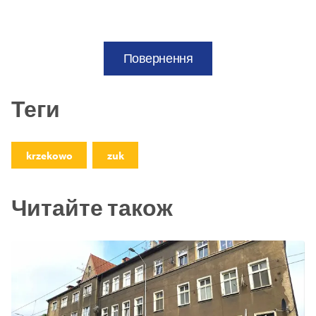
Повернення
Теги
krzekowo
zuk
Читайте також