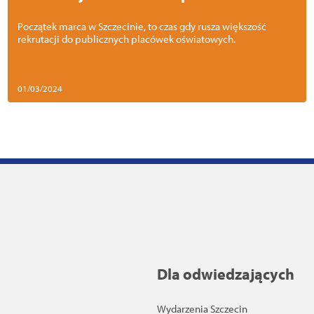
publicznych na rok szkolny 2024/2025
Początek marca w Szczecinie, to czas gdy rusza większość
rekrutacji do publicznych placówek oświatowych.
01/03/2024
Dla odwiedzających
Wydarzenia Szczecin