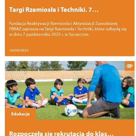
Targi Rzemiosła i Techniki. 7
października 2025 r. w Szczecinie
Fundacja Reaktywacji Rzemiosła i Aktywizacji Zawodowej
FRRAZ zaprasza na Targi Rzemiosła i Techniki, które odbędą się
w dniu 7 października 2025 r. w Szczecinie.
16/09/2025
Edukacja
Rozpoczęła się rekrutacja do klas