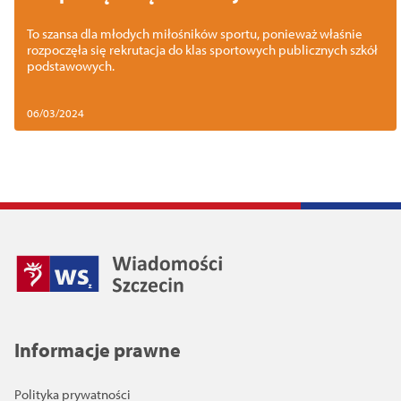
sportowych
To szansa dla młodych miłośników sportu, ponieważ właśnie
rozpoczęła się rekrutacja do klas sportowych publicznych szkół
podstawowych.
06/03/2024
Informacje prawne
Polityka prywatności