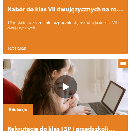
Nabór do klas VII dwujęzycznych na rok
szkolny 2025/2026
19 maja br. w Szczecinie rozpocznie się rekrutacja do klas VII
dwujęzycznych.
16/05/2025
Edukacja
Rekrutacje do klas I SP i przedszkoli