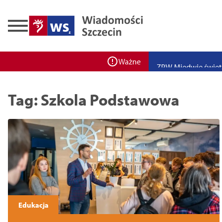
Zadbaj o bezpieczeń
Ponad 400 miejsc cz
ZPW Miedwie świętuj
Ważne
Bulwarove Szczecin
Tag: Szkola Podstawowa
Program „Nowy Dom”
Nowa stacja BikeS j
Edukacja