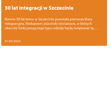
30 lat integracji w Szczecinie
Równo 30 lat temu w Szczecinie powstała pierwsza klasa
integracyjna. Niebawem placówki oświatowe, w których
obecnie funkcjonują tego typu odziały będą świętować tę
okrągłą rocznicę.
31/03/2025