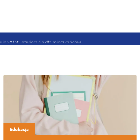
stwo swoje i bliskich! Weź udział w szkoleniach z obrony cywilnej
eka na uczniów. Rusza nabór do szczecińskich burs i internatów
e 50 lat i otwiera się dla mieszkańców
 2026. Program atrakcji na weekend 25–26 lipca
. Trwa nabór wniosków na wynajem 12 lokali w centrum miasta
uż działa. Rowery miejskie dostępne przy Pętli Ludowej
Edukacja