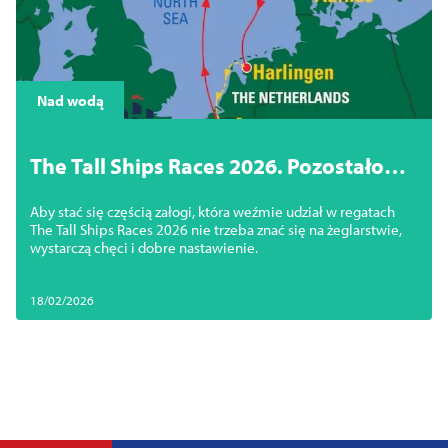
Nad wodą
The Tall Ships Races 2026. Pozostało
kilka miejsc na pokładzie Daru
Aby stać się częścią załogi, która weźmie udział w regatach
Szczecina
The Tall Ships Races 2026 nie trzeba znać się na żeglarstwie,
wystarczą chęci i dobre nastawienie.
18/02/2026