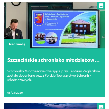
Nad wodą
Szczecińskie schronisko młodzieżowe z
wyróżnieniem!
Schronisko Młodzieżowe działające przy Centrum Żeglarskim
zostało docenione przez Polskie Towarzystwo Schronisk
Młodzieżowych.
05/03/2026