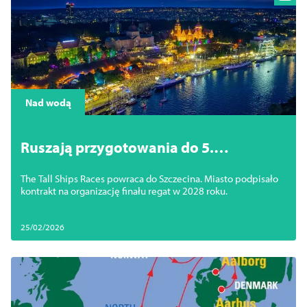
Nad wodą
Ruszają przygotowania do 5.
szczecińskiego finału regat The Tall
The Tall Ships Races powraca do Szczecina. Miasto podpisało
Ships Races
kontrakt na organizację finału regat w 2028 roku.
25/02/2026