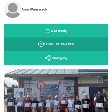
Anna Wereszczuk
14
16
18
Zamknij
Nad wodą
12:00
01.06.2026
Udostępnij