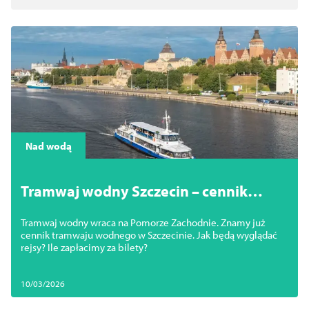
Nad wodą
Tramwaj wodny Szczecin – cennik
rejsów 2026. Ile kosztują bilety?
Tramwaj wodny wraca na Pomorze Zachodnie. Znamy już
cennik tramwaju wodnego w Szczecinie. Jak będą wyglądać
rejsy? Ile zapłacimy za bilety?
10/03/2026