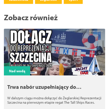
Zobacz również
Nad wodą
Trwa nabór uzupełniający do
Żeglarskiej Reprezentacji Szczecina w
W dalszym ciągu można dołączyć do Żeglarskiej Reprezentacji
TSR 2026
Szczecina na pierwszym etapie regat The Tall Ships Races.