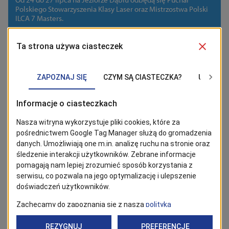
Polskiego Stowarzyszenia Klasy Laser oraz Mistrzostwa Polski
ILCA 7 Masters.
14/07/2026
Nad wodą
Co robić latem w Szczecinie? Rejsy,
kajaki, rowery i Żagle 2026
Planujesz lato w Szczecinie? Sprawdź najlepsze rejsy po
Odrze, trasy kajakowe, wycieczki rowerowe i atrakcje podczas
Żagli 2026. Poznaj Szczecin od strony wody