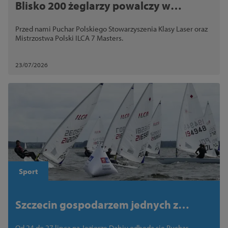
Blisko 200 żeglarzy powalczy w
Szczecinie. Przed nami Mistrzostwa
Przed nami Puchar Polskiego Stowarzyszenia Klasy Laser oraz
Polski ILCA 7 Masters i Puchar
Mistrzostwa Polski ILCA 7 Masters.
Polskiego Stowarzyszenia Klasy Laser
23/07/2026
Sport
Szczecin gospodarzem jednych z
najważniejszych regat dla klasy ILCA
Od 24 do 27 lipca na Jeziorze Dąbiu odbędą się Puchar