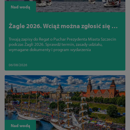
Zamknij
Nad wodą
Żagle 2026. Wciąż można zgłosić się do
regat na Jeziorze Dąbie
Trwają zapisy do Regat o Puchar Prezydenta Miasta Szczecin
podczas Żagli 2026. Sprawdź termin, zasady udziału,
wymagane dokumenty i program wydarzenia
06/08/2026
Nad wodą