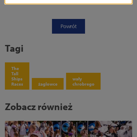
Powrót
Tagi
The
Tall
Ships
wały
Races
żaglowce
chrobrego
Zobacz również