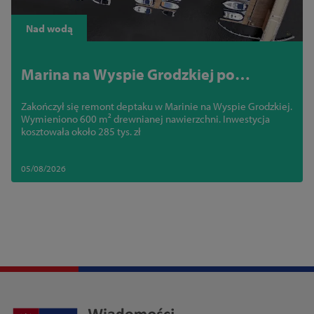
Nad wodą
Marina na Wyspie Grodzkiej po
remoncie. Nowy deptak jest już gotowy
Zakończył się remont deptaku w Marinie na Wyspie Grodzkiej.
Wymieniono 600 m² drewnianej nawierzchni. Inwestycja
kosztowała około 285 tys. zł
05/08/2026