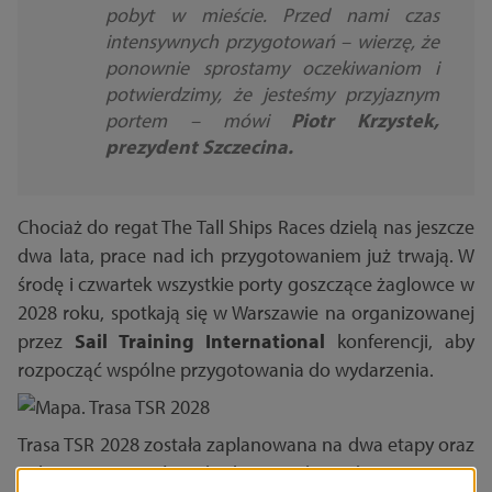
pobyt w mieście. Przed nami czas
intensywnych przygotowań – wierzę, że
ponownie sprostamy oczekiwaniom i
potwierdzimy, że jesteśmy przyjaznym
portem
– mówi
Piotr Krzystek,
prezydent Szczecina.
Chociaż do regat The Tall Ships Races dzielą nas jeszcze
dwa lata, prace nad ich przygotowaniem już trwają. W
środę i czwartek wszystkie porty goszczące żaglowce w
2028 roku, spotkają się w Warszawie na organizowanej
przez
Sail Training International
konferencji, aby
rozpocząć wspólne przygotowania do wydarzenia.
Trasa TSR 2028 została zaplanowana na dwa etapy oraz
jeden rejs przyjaźni i będzie przebiegać następująco: