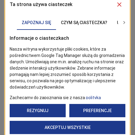
Kilonia (22–25 czerwca) – Turku (6–9 lipca) – Tallinn
(12–15 lipca) – Szczecin (22–25 lipca).
Szczecin organizował finały The Tall Ships Races w
latach: 2007, 2013, 2017 i 2024.
BĄDŹ NA BIEŻĄCO!
Kliknij w przycisk „Obserwuj”, aby być bieżąco z
wiadomościami ze Szczecina. Najbardziej interesujące wpisy
znajdziesz w Google News!
Obserwuj