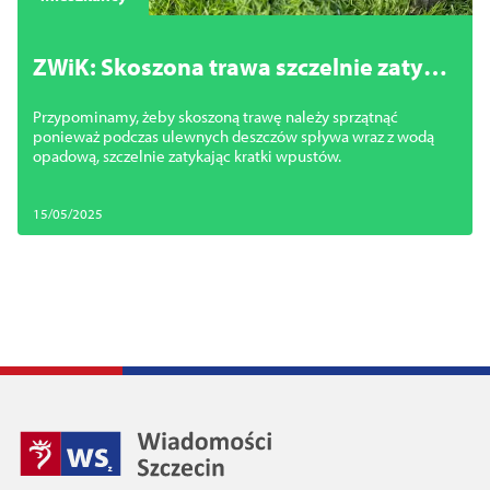
ZWiK: Skoszona trawa szczelnie zatyka
wpusty
Przypominamy, żeby skoszoną trawę należy sprzątnąć
ponieważ podczas ulewnych deszczów spływa wraz z wodą
opadową, szczelnie zatykając kratki wpustów.
15/05/2025