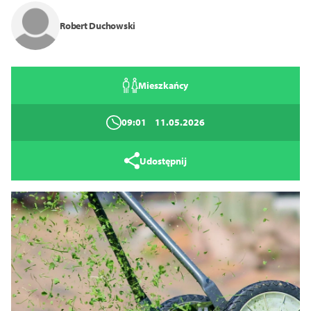
Tryb wysokiego kontrastu
Robert Duchowski
14
16
18
Mieszkańcy
Zamknij
09:01
11.05.2026
Udostępnij