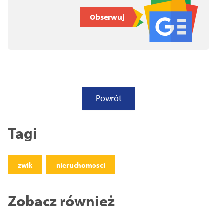
Obserwuj
Powrót
Tagi
zwik
nieruchomosci
Zobacz również