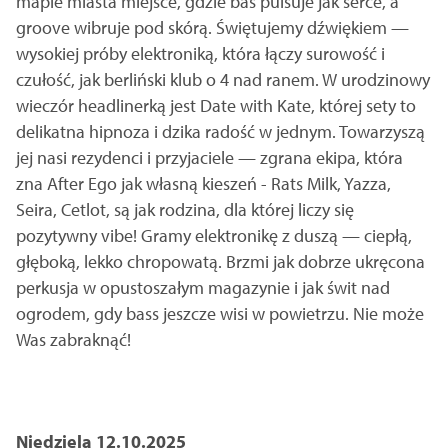
mapie miasta miejsce, gdzie bas pulsuje jak serce, a
groove wibruje pod skórą. Świętujemy dźwiękiem —
wysokiej próby elektroniką, która łączy surowość i
czułość, jak berliński klub o 4 nad ranem. W urodzinowy
wieczór headlinerką jest Date with Kate, której sety to
delikatna hipnoza i dzika radość w jednym. Towarzyszą
jej nasi rezydenci i przyjaciele — zgrana ekipa, która
zna After Ego jak własną kieszeń - Rats Milk, Yazza,
Seira, Cetlot, są jak rodzina, dla której liczy się
pozytywny vibe! Gramy elektronikę z duszą — ciepłą,
głęboką, lekko chropowatą. Brzmi jak dobrze ukręcona
perkusja w opustoszałym magazynie i jak świt nad
ogrodem, gdy bass jeszcze wisi w powietrzu. Nie może
Was zabraknąć!
Niedziela 12.10.2025