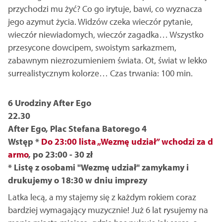
przychodzi mu żyć? Co go irytuje, bawi, co wyznacza
jego azymut życia. Widzów czeka wieczór pytanie,
wieczór niewiadomych, wieczór zagadka… Wszystko
przesycone dowcipem, swoistym sarkazmem,
zabawnym niezrozumieniem świata. Ot, świat w lekko
surrealistycznym kolorze… Czas trwania: 100 min.
6 Urodziny After Ego
22.30
After Ego, Plac Stefana Batorego 4
Wstęp *
Do 23:00 lista „Wezmę udział” wchodzi za d
armo
, po 23:00 - 30 zł
* Listę z osobami "Wezmę udział" zamykamy i
drukujemy o 18:30 w dniu imprezy
Latka lecą, a my stajemy się z każdym rokiem coraz
bardziej wymagający muzycznie! Już 6 lat rysujemy na