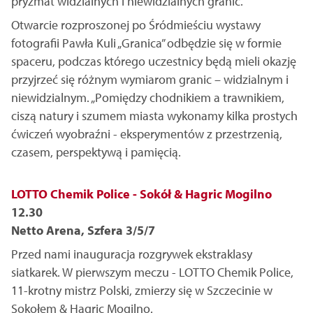
pryzmat widzialnych i niewidzialnych granic.
Otwarcie rozproszonej po Śródmieściu wystawy
fotografii Pawła Kuli „Granica” odbędzie się w formie
spaceru, podczas którego uczestnicy będą mieli okazję
przyjrzeć się różnym wymiarom granic – widzialnym i
niewidzialnym. „Pomiędzy chodnikiem a trawnikiem,
ciszą natury i szumem miasta wykonamy kilka prostych
ćwiczeń wyobraźni - eksperymentów z przestrzenią,
czasem, perspektywą i pamięcią.
LOTTO Chemik Police - Sokół & Hagric Mogilno
12.30
Netto Arena, Szfera 3/5/7
Przed nami inauguracja rozgrywek ekstraklasy
siatkarek. W pierwszym meczu - LOTTO Chemik Police,
11-krotny mistrz Polski, zmierzy się w Szczecinie w
Sokołem & Hagric Mogilno.