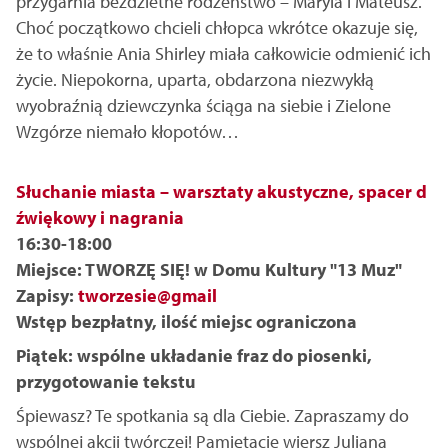
przygarnia bezdzietne rodzeństwo – Maryla i Mateusz.
Choć początkowo chcieli chłopca wkrótce okazuje się,
że to właśnie Ania Shirley miała całkowicie odmienić ich
życie. Niepokorna, uparta, obdarzona niezwykłą
wyobraźnią dziewczynka ściąga na siebie i Zielone
Wzgórze niemało kłopotów…
Słuchanie miasta – warsztaty akustyczne, spacer d
źwiękowy i nagrania
16:30-18:00
Miejsce: TWORZĘ SIĘ! w Domu Kultury "13 Muz"
Zapisy:
tworzesie@gmail
Wstęp bezpłatny, ilość miejsc ograniczona
Piątek: wspólne układanie fraz do piosenki,
przygotowanie tekstu
Śpiewasz? Te spotkania są dla Ciebie. Zapraszamy do
wspólnej akcji twórczej! Pamiętacie wiersz Juliana