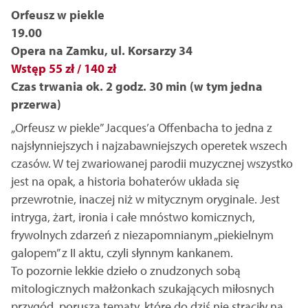
Orfeusz w piekle
19.00
Opera na Zamku, ul. Korsarzy 34
Wstęp 55 zł / 140 zł
Czas trwania ok. 2 godz. 30 min (w tym jedna
przerwa)
„Orfeusz w piekle” Jacques’a Offenbacha to jedna z
najsłynniejszych i najzabawniejszych operetek wszech
czasów. W tej zwariowanej parodii muzycznej wszystko
jest na opak, a historia bohaterów układa się
przewrotnie, inaczej niż w mitycznym oryginale. Jest
intryga, żart, ironia i całe mnóstwo komicznych,
frywolnych zdarzeń z niezapomnianym „piekielnym
galopem” z II aktu, czyli słynnym kankanem.
To pozornie lekkie dzieło o znudzonych sobą
mitologicznych małżonkach szukających miłosnych
przygód, porusza tematy, które do dziś nie straciły na