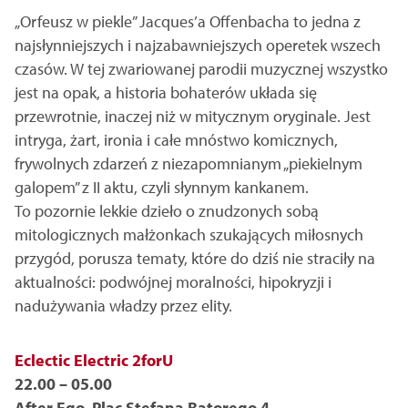
„Orfeusz w piekle” Jacques’a Offenbacha to jedna z
najsłynniejszych i najzabawniejszych operetek wszech
czasów. W tej zwariowanej parodii muzycznej wszystko
jest na opak, a historia bohaterów układa się
przewrotnie, inaczej niż w mitycznym oryginale. Jest
intryga, żart, ironia i całe mnóstwo komicznych,
frywolnych zdarzeń z niezapomnianym „piekielnym
galopem” z II aktu, czyli słynnym kankanem.
To pozornie lekkie dzieło o znudzonych sobą
mitologicznych małżonkach szukających miłosnych
przygód, porusza tematy, które do dziś nie straciły na
aktualności: podwójnej moralności, hipokryzji i
nadużywania władzy przez elity.
Eclectic Electric 2forU
22.00 – 05.00
After Ego, Plac Stefana Batorego 4