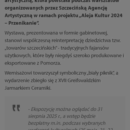
artystyczną, która powstała podczas warsztatów
organizowanych przez Szczecińską Agencję
Artystyczną w ramach projektu „Aleja Kultur 2024
– Przenikanie”.
Wystawa, prezentowana w formie gabinetowej,
stanowi współczesną reinterpretację dziedzictwa tzw.
„towarów szczecińskich” - tradycyjnych fajansów
użytkowych, które były niegdyś szeroko produkowane i
eksportowane z Pomorza.
Wernisażowi towarzyszył symboliczny „biały piknik”, a
wydarzenie zbiegło się z XVII Greifswaldzkim
Jarmarkiem Ceramiki.
- Ekspozycję można oglądać do 31
sierpnia 2025 r., a wstęp będzie
bezpłatny m.in. podczas wybranych
wydarzeń kulturalnych (25 maja, 21–22