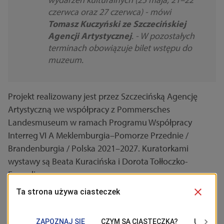
czerwca oraz 27 czerwca) - mówi
Tomasz Kuczyński ze Szczecińskiej
Agencji Artystycznej
. - W pozostałych
terminach obowiązuje bilet wstępu do
muzeum.
Projekt realizowany jest przez Szczecińską Agencję
Artystyczną we współpracy z Pommersches
Landesmuseum w ramach Programu Współpracy
Interreg VI A Meklemburgia–Pomorze Przednie /
Brandenburgia / Polska 2021–2027. Kuratorkami
wystawy są Beata Kuracińska i Dorota Tołłoczko-
Femerling.
Więcej informacji:
www.alejakultur.pl