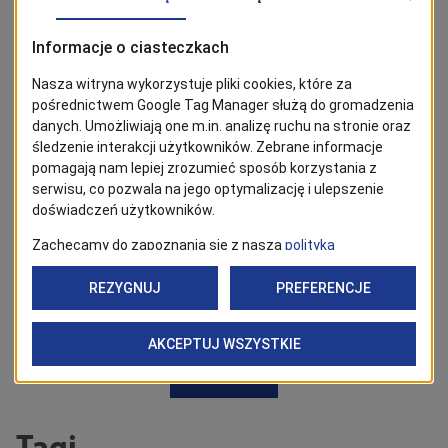
BĄDŹ NA BIEŻĄCO!
Kliknij w przycisk „Obserwuj”, aby być bieżąco z
wiadomościami ze Szczecina. Najbardziej interesujące wpisy
znajdziesz w Google News!
Obserwuj
Powrót
Tagi