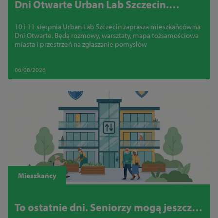
Dni Otwarte Urban Lab Szczecin.
Mieszkańcy porozmawiają o
10 i 11 sierpnia Urban Lab Szczecin zaprasza mieszkańców na
przyszłości miasta i zgłoszą swoje
Dni Otwarte. Będą rozmowy, warsztaty, mapa tożsamościowa
pomysły
miasta i przestrzeń na zgłaszanie pomysłów
06/08/2026
Mieszkańcy
To ostatnie dni. Seniorzy mogą jeszcze