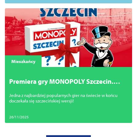
Mieszkańcy
Premiera gry MONOPOLY Szczecin.
Zapraszamy!
Jedna z najbardziej popularnych gier na świecie w końcu
doczekała się szczecińskiej wersji!
26/11/2025