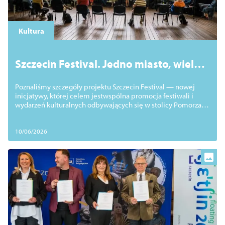
Zamknij
Kultura
Szczecin Festival. Jedno miasto, wiele
festiwali, niezliczone emocje
Poznaliśmy szczegóły projektu Szczecin Festival — nowej
inicjatywy, której celem jestwspólna promocja festiwali i
wydarzeń kulturalnych odbywających się w stolicy Pomorza
Zachodniego.
10/06/2026