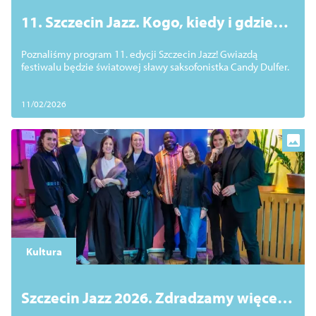
11. Szczecin Jazz. Kogo, kiedy i gdzie
usłyszymy? Zobacz program
Poznaliśmy program 11. edycji Szczecin Jazz! Gwiazdą
festiwalu będzie światowej sławy saksofonistka Candy Dulfer.
11/02/2026
Kultura
Szczecin Jazz 2026. Zdradzamy więcej