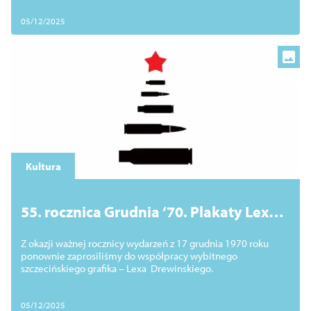
05/12/2025
Kultura
55. rocznica Grudnia ‘70. Plakaty Lexa
Drewinskiego ponownie w Szczecinie
Z okazji ważnej rocznicy wydarzeń z 17 grudnia 1970 roku
ponownie zaprosiliśmy do współpracy wybitnego
szczecińskiego grafika – Lexa Drewinskiego.
05/12/2025