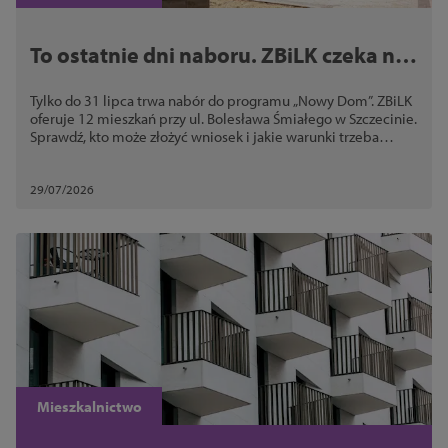
To ostatnie dni naboru. ZBiLK czeka na
wnioski o 12 nowych mieszkań w
Tylko do 31 lipca trwa nabór do programu „Nowy Dom”. ZBiLK
centrum Szczecina
oferuje 12 mieszkań przy ul. Bolesława Śmiałego w Szczecinie.
Sprawdź, kto może złożyć wniosek i jakie warunki trzeba
spełnić
29/07/2026
Mieszkalnictwo