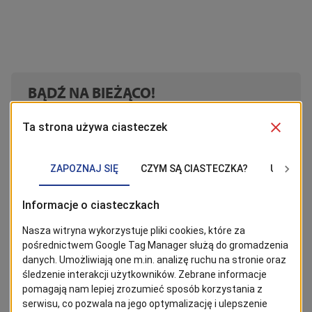
BĄDŹ NA BIEŻĄCO!
Kliknij w przycisk „Obserwuj”, aby być bieżąco z
wiadomościami ze Szczecina. Najbardziej interesujące wpisy
znajdziesz w Google News!
Obserwuj