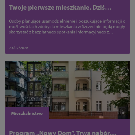
Twoje pierwsze mieszkanie. Dziś
bezpłatne spotkanie z ekspertami
Osoby planujące usamodzielnienie i poszukujące informacji o
możliwościach zdobycia mieszkania w Szczecinie będą mogły
skorzystać z bezpłatnego spotkania informacyjnego z
ekspertami.
23/07/2026
Mieszkalnictwo
Program „Nowy Dom”. Trwa nabór