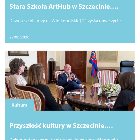
Stara Szkoła ArtHub w Szczecinie.
Powstaje przestrzeń dla artystów, NGO
Dawna szkoła przy ul. Wielkopolskiej 14 zyska nowe życie
i mieszkańców
22/06/2026
Kultura
Przyszłość kultury w Szczecinie.
Rozpoczynamy prace nad strategią
Dokument ma wyznaczyć długofalowe kierunki rozwoju