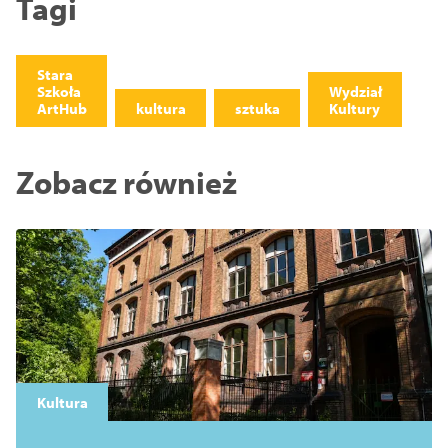
Tagi
Stara
Szkoła
Wydział
ArtHub
kultura
sztuka
Kultury
Zobacz również
Kultura