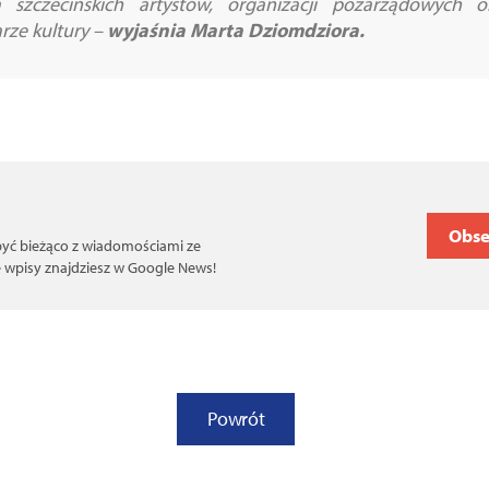
a szczecińskich artystów, organizacji pozarządowych
rze kultury
–
wyjaśnia Marta Dziomdziora.
Obse
 być bieżąco z wiadomościami ze
ce wpisy znajdziesz w Google News!
Powrót