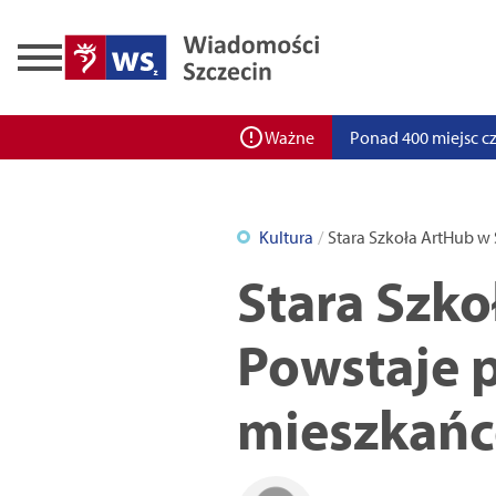
Zadbaj o bezpieczeń
Ponad 400 miejsc cz
ZPW Miedwie świętuj
Ważne
Bulwarove Szczecin
Program „Nowy Dom”
Kultura
Stara Szkoła ArtHub w 
Nowa stacja BikeS j
Stara Szko
Powstaje p
mieszkań