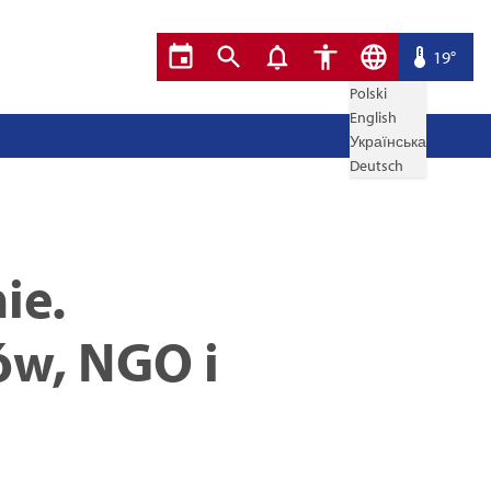
19°
Polski
English
Українська
Deutsch
ie.
ów, NGO i