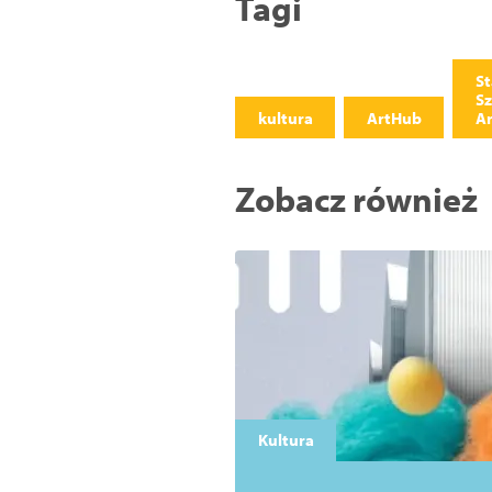
Tagi
St
Sz
kultura
ArtHub
A
Zobacz również
Kultura