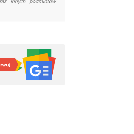
 oraz innych podmiotów
rwuj