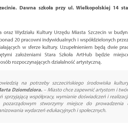
ecinie. Dawna szkoła przy ul. Wielkopolskiej 14 sta
ta oraz Wydziału Kultury Urzędu Miasta Szczecin w budyn
ponad 20 pracowni indywidualnych i współdzielonych przez
ałających w sferze kultury. Uzupełnieniem będą dwie prac
jętymi założeniami Stara Szkoła ArtHub będzie miej
osób rozpoczynających działalność artystyczną.
owiedzią na potrzeby szczecińskiego środowiska kultur
Marta Dziomdziora.
–
Miasto chce zapewnić artystom i twó
eń sprzyjającą współpracy, wymianie doświadczeń i realizac
m pozarządowym stworzymy miejsce do prowadzenia dz
anizowania wydarzeń edukacyjnych i społecznych.