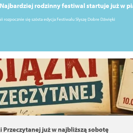
Najbardziej rodzinny festiwal startuje już w pi
ii rozpocznie się szósta edycja Festiwalu Słyszę Dobre Dźwięki
i Przeczytanej już w najbliższą sobotę