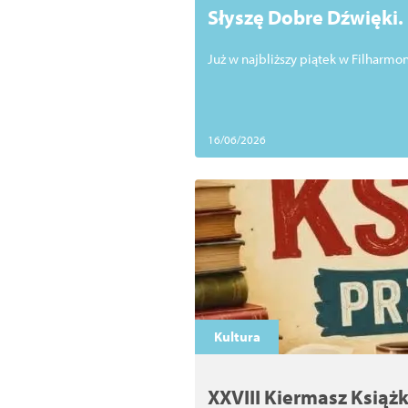
Słyszę Dobre Dźwięki. 
Już w najbliższy piątek w Filharmon
16/06/2026
Kultura
XXVIII Kiermasz Książk