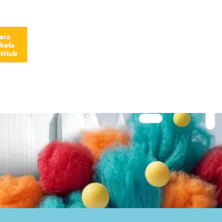
ara
koła
rtHub