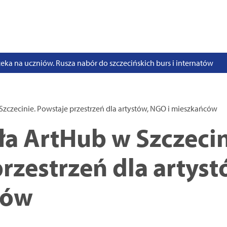
stwo swoje i bliskich! Weź udział w szkoleniach z obrony cywilnej
eka na uczniów. Rusza nabór do szczecińskich burs i internatów
e 50 lat i otwiera się dla mieszkańców
 2026. Program atrakcji na weekend 25–26 lipca
. Trwa nabór wniosków na wynajem 12 lokali w centrum miasta
Szczecinie. Powstaje przestrzeń dla artystów, NGO i mieszkańców
uż działa. Rowery miejskie dostępne przy Pętli Ludowej
ła ArtHub w Szczecin
rzestrzeń dla artyst
ców