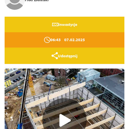
14
16
18
Zamknij
Inwestycje
06:43
07.02.2025
Udostępnij