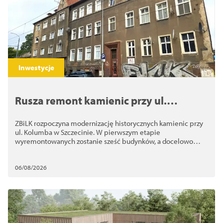
Inwestycje
Rusza remont kamienic przy ul.
Kolumba. ZBiLK odnowi nawet 10
ZBiLK rozpoczyna modernizację historycznych kamienic przy
budynków
ul. Kolumba w Szczecinie. W pierwszym etapie
wyremontowanych zostanie sześć budynków, a docelowo
nawet 10
06/08/2026