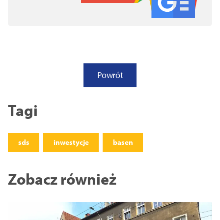
Powrót
Tagi
sds
inwestycje
basen
Zobacz również