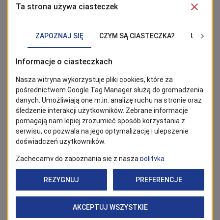
BĄDŹ NA BIEŻĄCO!
Kliknij w przycisk „Obserwuj”, aby być bieżąco z
wiadomościami ze Szczecina. Najbardziej interesujące wpisy
znajdziesz w Google News!
Obserwuj