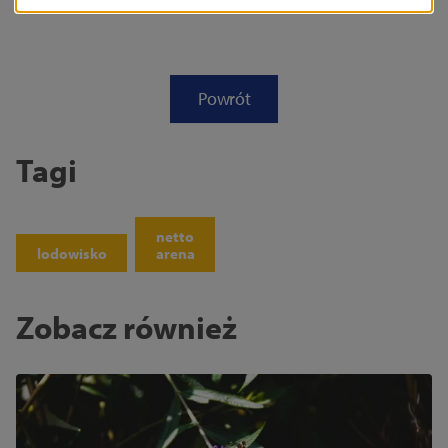
Powrót
Tagi
netto
lodowisko
arena
Zobacz również