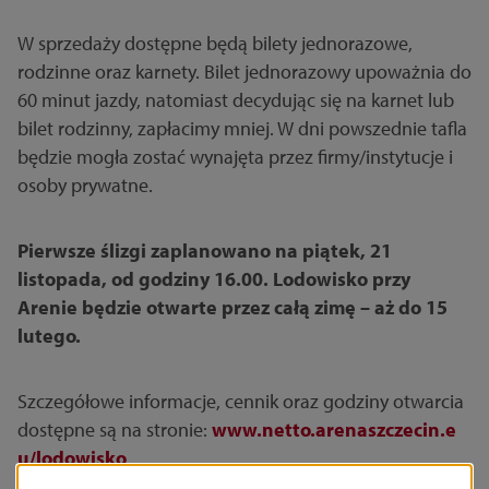
W sprzedaży dostępne będą bilety jednorazowe,
rodzinne oraz karnety. Bilet jednorazowy upoważnia do
60 minut jazdy, natomiast decydując się na karnet lub
bilet rodzinny, zapłacimy mniej. W dni powszednie tafla
będzie mogła zostać wynajęta przez firmy/instytucje i
osoby prywatne.
Pierwsze ślizgi zaplanowano na piątek, 21
listopada, od godziny 16.00. Lodowisko przy
Arenie będzie otwarte przez całą zimę – aż do 15
lutego.
Szczegółowe informacje, cennik oraz godziny otwarcia
dostępne są na stronie:
www.netto.arenaszczecin.e
u/lodowisko