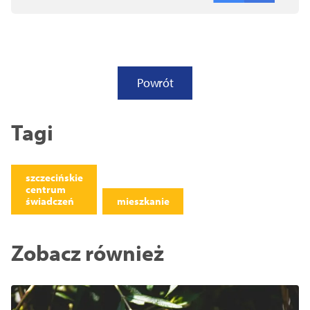
Powrót
Tagi
szczecińskie
centrum
świadczeń
mieszkanie
Zobacz również