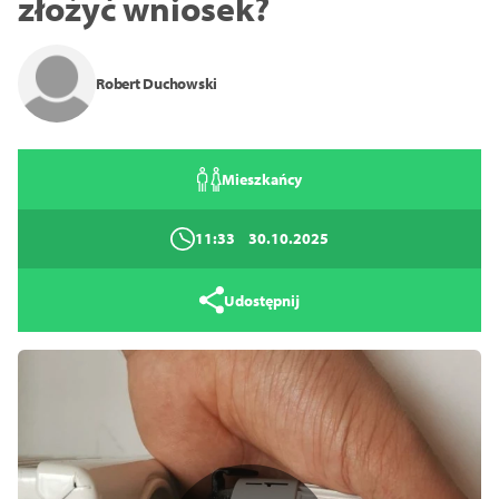
złożyć wniosek?
14
16
18
Robert Duchowski
Zamknij
Mieszkańcy
11:33
30.10.2025
Udostępnij