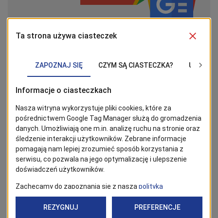
Powrót
Tagi
szczecińskie
inwestycje
inwestycje
miejskie
stadion
przetarg