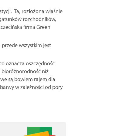
ycji. Ta, rozłożona właśnie
h gatunków rozchodników,
zczecińska firma Green
a przede wszystkim jest
 co oznacza oszczędność
ą bioróżnorodność niż
owe są bowiem rajem dla
 barwy w zależności od pory