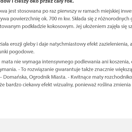
dów i cieszy oko przez cały rok.
a jest stosowana po raz pierwszy w ramach miejskiej inwest
okrywa powierzchnię ok. 700 m kw. Składa się z różnorodnyc
otowanym podkładzie kokosowym. Jej ułożeniem zajęła się s
ła erozji gleby i daje natychmiastowy efekt zazielenienia, 
runki pogodowe.
e mata nie wymaga intensywnego podlewania ani koszenia,
ymania. - To rozwiązanie gwarantuje także znacznie większ
 – Domańska, Ogrodnik Miasta. - Kwitnące maty rozchodnik
e bardzo ciekawy efekt wizualny, ponieważ roślina zmienia