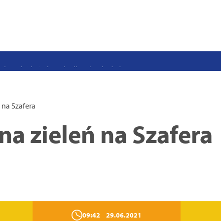
stwo swoje i bliskich! Weź udział w szkoleniach z obrony cywilnej
eka na uczniów. Rusza nabór do szczecińskich burs i internatów
e 50 lat i otwiera się dla mieszkańców
 2026. Program atrakcji na weekend 25–26 lipca
. Trwa nabór wniosków na wynajem 12 lokali w centrum miasta
 na Szafera
uż działa. Rowery miejskie dostępne przy Pętli Ludowej
a zieleń na Szafera
09:42
29.06.2021