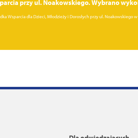
parcia przy ul. Noakowskiego. Wybrano wyko
Wsparcia dla Dzieci, Młodzieży i Dorosłych przy ul. Noakowskiego w Sz
Dla odwiedzających