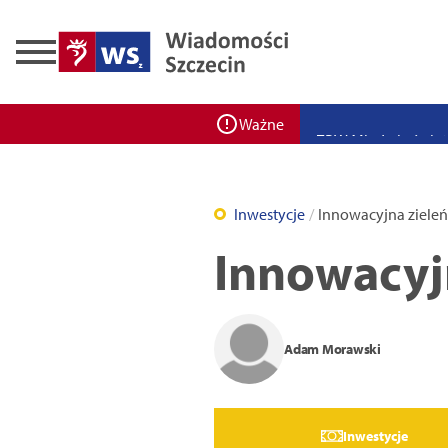
Zadbaj o bezpieczeń
Ponad 400 miejsc cz
ZPW Miedwie świętuj
Ważne
Bulwarove Szczecin
Program „Nowy Dom”
Inwestycje
Innowacyjna zieleń
Nowa stacja BikeS j
Innowacyjn
Adam Morawski
Inwestycje