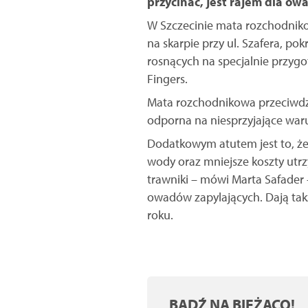
przycinać, jest rajem dla owa
W Szczecinie mata rozchodnikow
na skarpie przy ul. Szafera, p
rosnących na specjalnie przyg
Fingers.
Mata rozchodnikowa przeciwdzia
odporna na niesprzyjające wa
Dodatkowym atutem jest to, ż
wody oraz mniejsze koszty utrz
trawniki – mówi Marta Safader
owadów zapylających. Dają takż
roku.
BĄDŹ NA BIEŻĄCO!