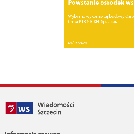
Powstanie ośrodek ws
Wybrano wykonawcę budowy Ośrodka 
firma PTB NICKEL Sp. z o.o.
06/08/2026
Informacje prawne