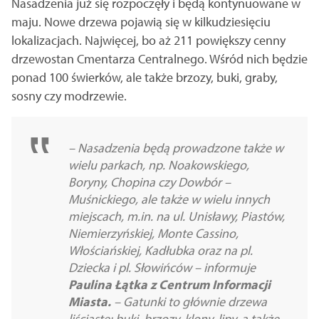
Nasadzenia już się rozpoczęły i będą kontynuowane w
maju. Nowe drzewa pojawią się w kilkudziesięciu
lokalizacjach. Najwięcej, bo aż 211 powiększy cenny
drzewostan Cmentarza Centralnego. Wśród nich będzie
ponad 100 świerków, ale także brzozy, buki, graby,
sosny czy modrzewie.
– Nasadzenia będą prowadzone także w
wielu parkach, np. Noakowskiego,
Boryny, Chopina czy Dowbór –
Muśnickiego, ale także w wielu innych
miejscach, m.in. na ul. Unisławy, Piastów,
Niemierzyńskiej, Monte Cassino,
Włościańskiej, Kadłubka oraz na pl.
Dziecka i pl. Słowińców – informuje
Paulina Łątka z Centrum Informacji
Miasta.
– Gatunki to głównie drzewa
liściaste: buki, brzozy, klony, lipy, a także