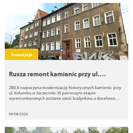
Inwestycje
Rusza remont kamienic przy ul.
Kolumba. ZBiLK odnowi nawet 10
ZBiLK rozpoczyna modernizację historycznych kamienic przy
budynków
ul. Kolumba w Szczecinie. W pierwszym etapie
wyremontowanych zostanie sześć budynków, a docelowo
nawet 10
06/08/2026