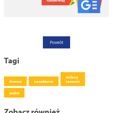
Powrót
Tagi
zielony
drzewa
nasadzenia
szczecin
zieleń
Zobacz również