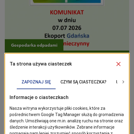
Gospodarka odpadami
Ekoport przy ul. Gdańskiej będzie
nieczynny
We wtorek 7 lipca 2026 ekoport przy ul. Gdańskiej będzie
nieczynny. Pozostałe ekoporty pracują bez zmian
06/07/2026