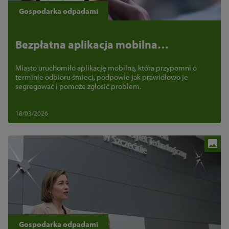
Gospodarka odpadami
Bezpłatna aplikacja mobilna
EcoSzczecin. Wszystko o odpadach w
Miasto uruchomiło aplikację mobilną, która przypomni o
Twoim telefonie
terminie odbioru śmieci, podpowie jak prawidłowo je
segregować i pomoże zgłosić problem.
18/03/2026
Gospodarka odpadami