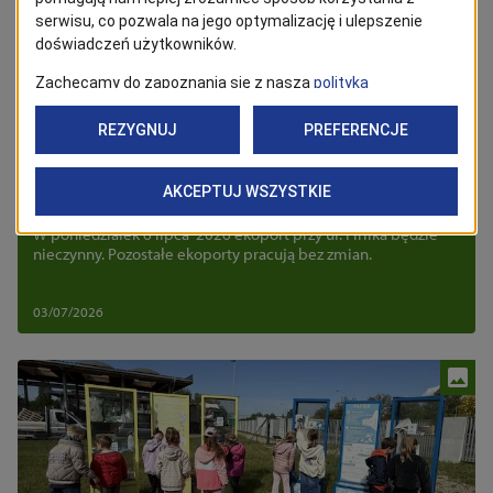
Gospodarka odpadami
Ekoport przy ul. Firlika będzie
nieczynny
W poniedziałek 6 lipca 2026 ekoport przy ul. Firlika będzie
nieczynny. Pozostałe ekoporty pracują bez zmian.
03/07/2026